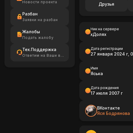
Новости проекта
Друзья
Разбан
Заявки на разбан
Ник на сервере
Жалобы
хДолях
Подать жалобу
Дата регистрации
Тех.Поддержка
27 января 2024 г, 
Ответим на Ваши вопросы
Имя
Яська
Дата рождения
17 июля 2007 г
ВКонтакте
Яся Бодрянова