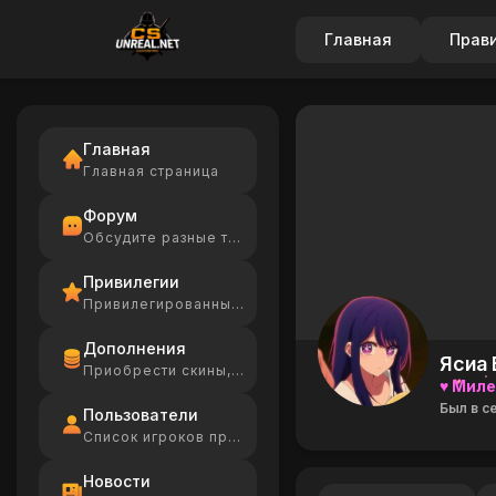
Главная
Прав
Главная
Главная страница
Форум
Обсудите разные темы
Привилегии
Привилегированные игроки
Дополнения
Ясиа 
Приобрести скины, Ammo
♥ Миле
Был в се
Пользователи
Список игроков проекта
Новости