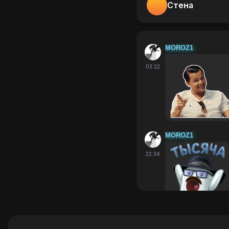
Стена
MOROZ1
03:22
MOROZ1
22:34
Alegon