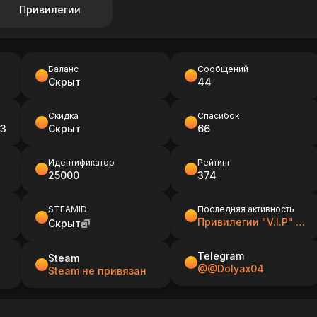
Привилегии
Баланс
Сообщений
Скрыт
44
Скидка
Спасибок
03:28
Скрыт
66
Идентификатор
Рейтинг
25000
374
STEAMID
Последняя активность
Привилегии "V.I.P" девушкам бесплатно!
Скрыт
Telegram
Steam
@@Dolyax04
Steam не привязан