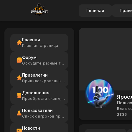
Главная
Прав
Главная
Главная страница
Форум
Обсудите разные темы
Привилегии
Привилегированные игроки
Дополнения
Ярос
Приобрести скины, Ammo
Польз
Был в се
Пользователи
21:36
Список игроков проекта
Новости