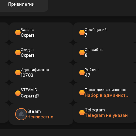
Привилегии
Баланс
Сообщений
Скрыт
7
Скидка
Спасибок
Скрыт
8
Идентификатор
Рейтинг
10703
47
STEAMID
Последняя активность
Набор в администрацию сервера [Дежурные]
Скрыт
Telegram
Steam
Telegram не указан
Неизвестно