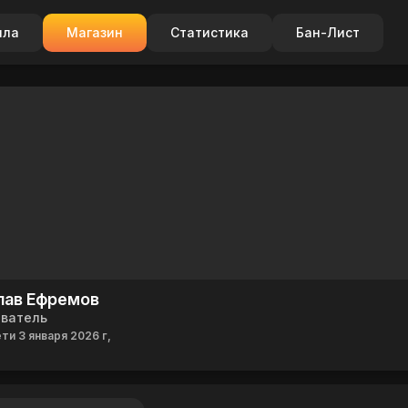
ила
Магазин
Статистика
Бан-Лист
лав Ефремов
ователь
ти 3 января 2026 г,