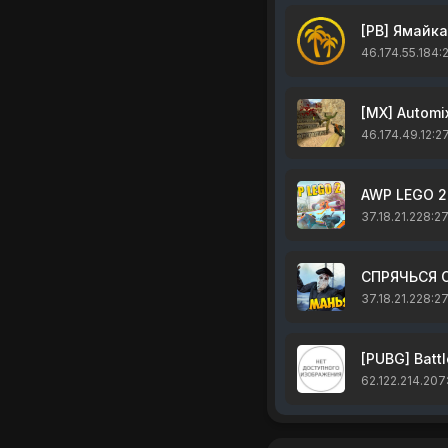
[PB] Ямайка
46.174.55.184:
[MX] Automi
46.174.49.12:2
AWP LEGO 2
37.18.21.228:2
СПРЯЧЬСЯ 
37.18.21.228:2
[PUBG] Batt
62.122.214.207