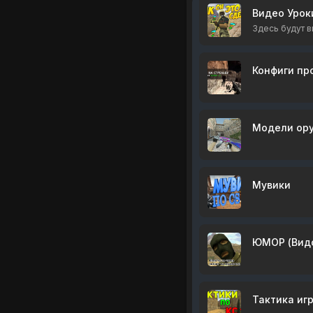
Видео Урок
Здесь будут ви
Конфиги пр
Модели ор
Мувики
ЮМОР (Вид
Тактика иг