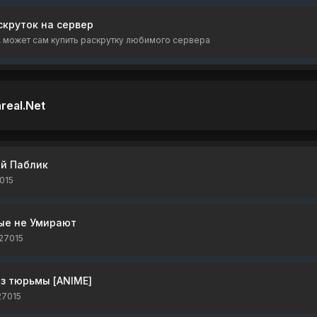
скруток на сервер
, может сам купить раскрутку любимого сервера
real.Net
ый Паблик
015
ые не Умирают
:27015
из тюрьмы [ANIME]
27015