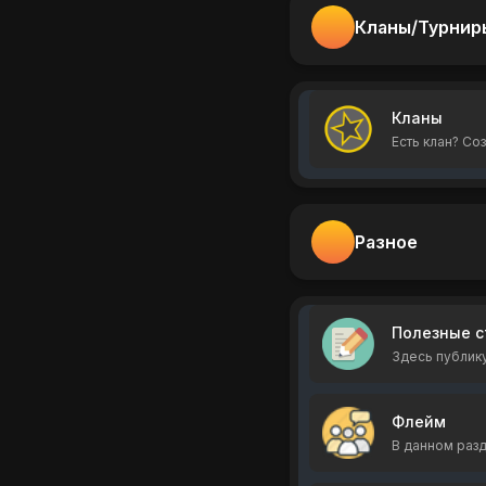
Кланы/Турнир
Кланы
Есть клан? Соз
Разное
Полезные с
Здесь публику
Флейм
В данном разд