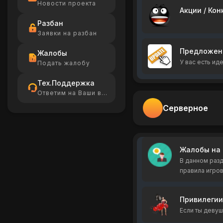
Новости проекта
Акции / Кон
Разбан
Заявки на разбан
Предложени
Жалобы
У вас есть ид
Подать жалобу
Тех.Поддержка
Ответим на Ваши вопросы
Серверное
Жалобы на 
В данном разд
правила игров
Привилегии 
Если ты девуш