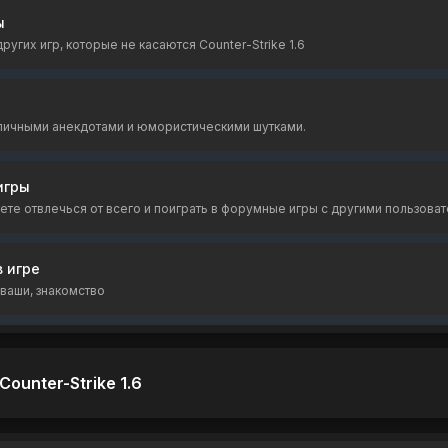
ы
угих игр, которые не касаются Counter-Strike 1.6
личными анекдотами и юмористическими шутками.
игры
те отвлечься от всего и поиграть в форумные игры с другими пользоват
 игре
ваши, знакомство
ounter-Strike 1.6