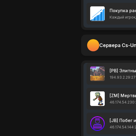
Покупка ра
Каждый игрок
Сервера Cs-Un
[PB] Элитн
194.93.2.29:27
[ZM] Мертв
46.174.54.230
[JB] Побег 
46.174.54.144: