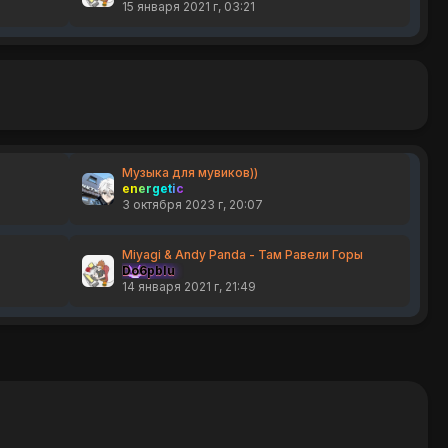
15 января 2021 г, 03:21
Музыка для мувиков))
energetic
3 октября 2023 г, 20:07
Miyagi & Andy Panda - Там Равели Горы
Do6pbIu
14 января 2021 г, 21:49