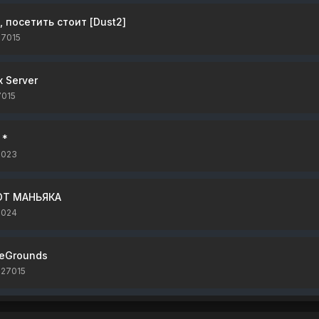
, посетить стоит [Dust2]
27015
x Server
7015
 *
7023
ОТ МАНЬЯКА
7024
leGrounds
:27015