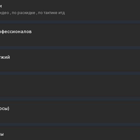
и
део , по раскидке , по тактике итд
офессионалов
ужий
осы)
ры