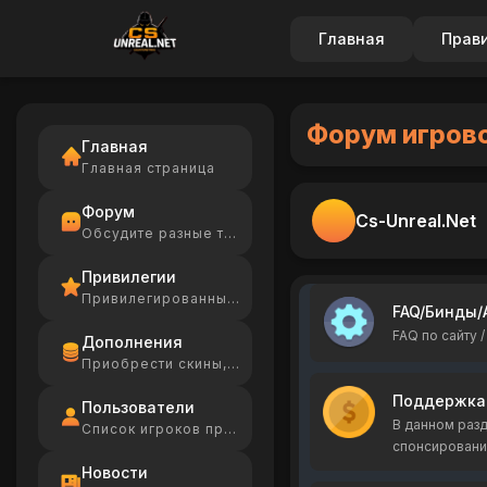
Главная
Прав
Форум игрово
Главная
Главная страница
Форум
Cs-Unreal.Net
Обсудите разные темы
Привилегии
Привилегированные игроки
FAQ/Бинды/
FAQ по сайту 
Дополнения
Приобрести скины, Ammo
Поддержка
Пользователи
В данном разд
Список игроков проекта
спонсировани
Новости