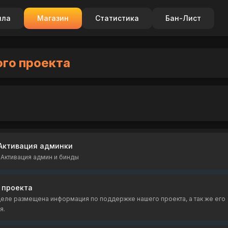
ила
Магазин
Статистика
Бан-Лист
го проекта
Активация админки
/ Активация админ и бинды
 проекта
еле размещена информация по поддержке нашего проекта, а так же его
я.