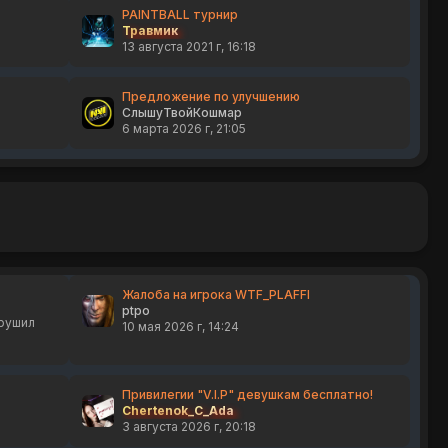
PAINTBALL турнир
Травмик
13 августа 2021 г, 16:18
Предложение по улучшению
СлышуТвойКошмар
6 марта 2026 г, 21:05
Жалоба на игрока WTF_PLAFFI
ptpo
арушил
10 мая 2026 г, 14:24
Привилегии "V.I.P" девушкам бесплатно!
Chertenok_C_Ada
3 августа 2026 г, 20:18