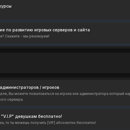
курсы
е по развитию игровых серверов и сайта
еи? Скажите - мы реализуем!
администраторов / игроков
еле, Вы можете пожаловаться на игрока или администратора который н
ого сервера.
"V.I.P" девушкам бесплатно!
ка, то ты можешь получить [VIP] абсолютно бесплатно!