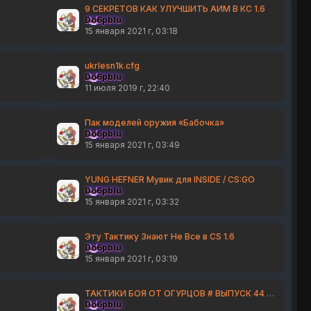
9 СЕКРЕТОВ КАК УЛУЧШИТЬ АИМ В КС 1.6
Do6pbIu
15 января 2021 г, 03:18
ukrlesn1k.cfg
Do6pbIu
11 июля 2019 г, 22:40
Пак моделей оружия «Бабочка»
Do6pbIu
15 января 2021 г, 03:49
YUNG HEFNER Мувик для INSIDE / CS:GO
Do6pbIu
15 января 2021 г, 03:32
Эту Тактику Знают Не Все в CS 1.6
Do6pbIu
15 января 2021 г, 03:19
ТАКТИКИ БОЯ ОТ ОГУРЦОВ # ВЫПУСК 44 CS:GO
Do6pbIu