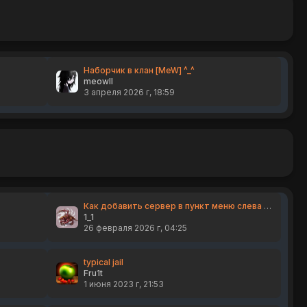
Наборчик в клан [MeW] ^_^
meowll
3 апреля 2026 г, 18:59
Как добавить сервер в пункт меню слева (начальное) для коннекта (в сборку Counter-Strike 1.6)
1_1
26 февраля 2026 г, 04:25
typical jail
Fru1t
1 июня 2023 г, 21:53