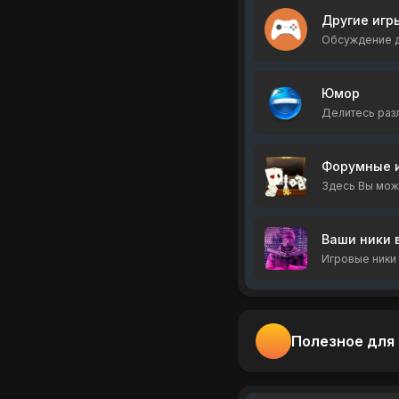
Другие игр
Обсуждение др
Юмор
Делитесь раз
Форумные 
Здесь Вы може
Ваши ники в
Игровые ники 
Полезное для C