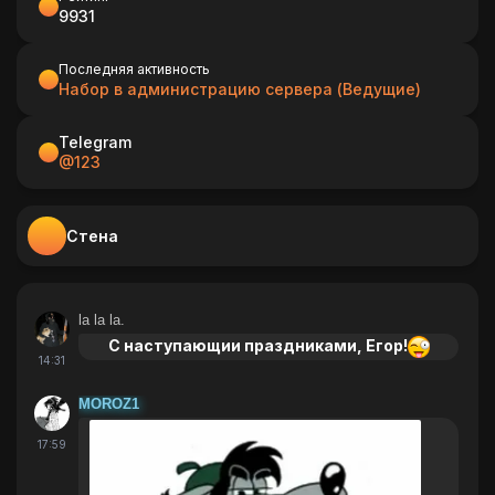
9931
Последняя активность
Набор в администрацию сервера (Ведущие)
Telegram
@123
Стена
la la la.
C наступающии праздниками, Егор!
14:31
MOROZ1
17:59