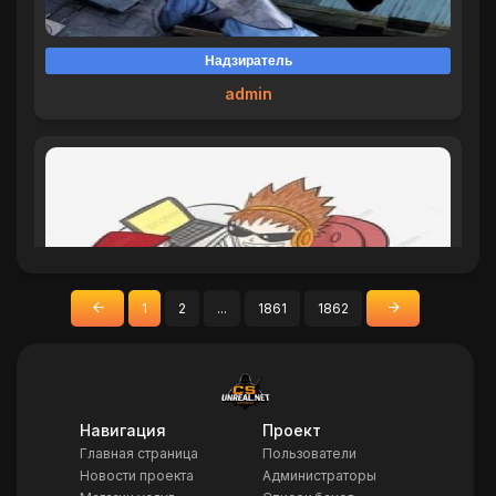
Надзиратель
admin
1
2
...
1861
1862
«
»
Назад
Вперед
Создатель Проекта
Do6pbIu
Навигация
Проект
Главная страница
Пользователи
Новости проекта
Администраторы