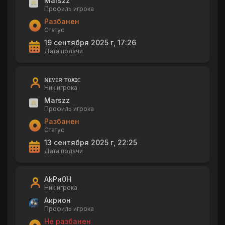
Marszz
Профиль игрока
Разбанен
Статус
19 сентября 2025 г, 17:26
Дата подачи
ɴᴇᴠᴇʀ ᴛᴏxɪᴄ
Ник игрока
Marszz
Профиль игрока
Разбанен
Статус
13 сентября 2025 г, 22:25
Дата подачи
AkPи0H
Ник игрока
Акрион
Профиль игрока
Не разбанен