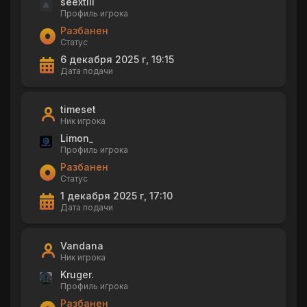
seextill
Профиль игрока
Разбанен
Статус
6 декабря 2025 г, 19:15
Дата подачи
timeset
Ник игрока
Limon_
Профиль игрока
Разбанен
Статус
1 декабря 2025 г, 17:10
Дата подачи
Vandana
Ник игрока
Kruger.
Профиль игрока
Разбанен