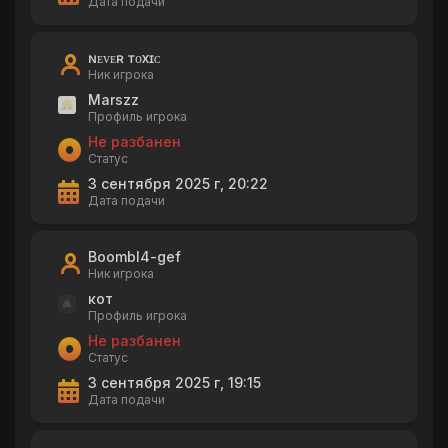
Дата подачи
ɴᴇᴠᴇʀ ᴛᴏxɪᴄ
Ник игрока
Marszz
Профиль игрока
Не разбанен
Статус
3 сентября 2025 г, 20:22
Дата подачи
Boombl4-gef
Ник игрока
кот
Профиль игрока
Не разбанен
Статус
3 сентября 2025 г, 19:15
Дата подачи