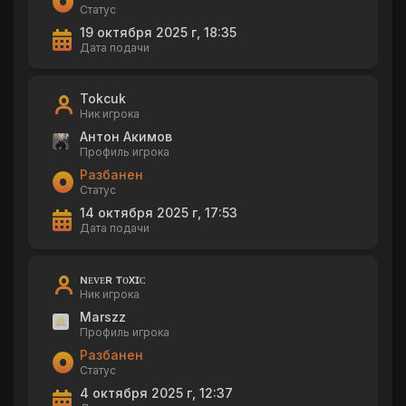
Статус
19 октября 2025 г, 18:35
Дата подачи
Tokcuk
Ник игрока
Антон Акимов
Профиль игрока
Разбанен
Статус
14 октября 2025 г, 17:53
Дата подачи
ɴᴇᴠᴇʀ ᴛᴏxɪᴄ
Ник игрока
Marszz
Профиль игрока
Разбанен
Статус
4 октября 2025 г, 12:37