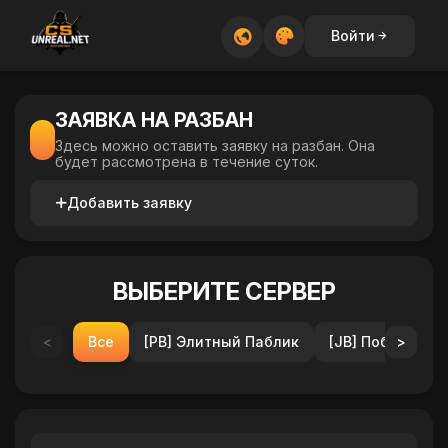
Войти
ЗАЯВКА НА РАЗБАН
Здесь можно оставить заявку на разбан. Она
будет рассмотрена в течение суток.
Добавить заявку
ВЫБЕРИТЕ СЕРВЕР
<
Все
[PB] Элитный Паблик
[JB] Побег из т
>