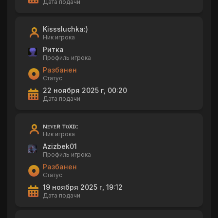
Дата подачи
Kisssluchka:)
Ник игрока
Ритка
Профиль игрока
Разбанен
Статус
22 ноября 2025 г, 00:20
Дата подачи
ɴᴇᴠᴇʀ ᴛᴏxɪᴄ
Ник игрока
Azizbek01
Профиль игрока
Разбанен
Статус
19 ноября 2025 г, 19:12
Дата подачи