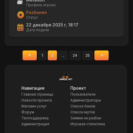
Профиль игрока
Разбанен
Статус
22 декабря 2025 г, 18:17
Дата подачи
1
2
...
24
25
«
»
Назад
Вперед
Навигация
Проект
Главная страница
Пользователи
Новости проекта
Администраторы
Магазин услуг
Список банов
Форум
Список мутов
Техподдержка
Заявки на разбан
Администрация
Игровая статистика