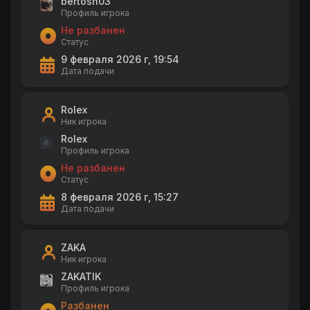
bertosh03
Профиль игрока
Не разбанен
Статус
9 февраля 2026 г, 19:54
Дата подачи
Rolex
Ник игрока
Rolex
Профиль игрока
Не разбанен
Статус
8 февраля 2026 г, 15:27
Дата подачи
ZAKA
Ник игрока
ZAKATIK
Профиль игрока
Разбанен