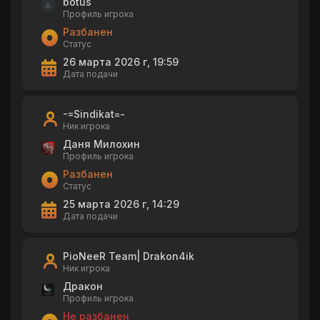
botus
Профиль игрока
Разбанен
Статус
26 марта 2026 г, 19:59
Дата подачи
-=Sindikat=-
Ник игрока
Даня Милохин
Профиль игрока
Разбанен
Статус
25 марта 2026 г, 14:29
Дата подачи
PioNeeR Team| Drakon4ik
Ник игрока
Дракон
Профиль игрока
Не разбанен