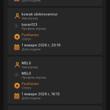
Дата подачи
kowak obiknovennui
Ник игрока
baran123
Профиль игрока
Разбанен
Статус
1 января 2026 г, 20:19
Дата подачи
MEL0
Ник игрока
MEL0
Профиль игрока
Разбанен
Статус
1 января 2026 г, 16:13
Дата подачи