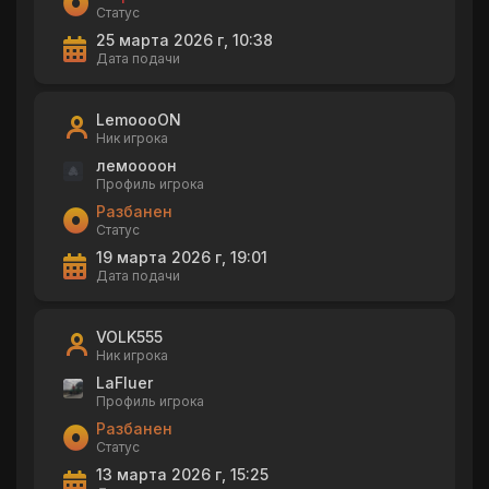
Статус
25 марта 2026 г, 10:38
Дата подачи
LemoooON
Ник игрока
лемоооон
Профиль игрока
Разбанен
Статус
19 марта 2026 г, 19:01
Дата подачи
VOLK555
Ник игрока
LaFluer
Профиль игрока
Разбанен
Статус
13 марта 2026 г, 15:25