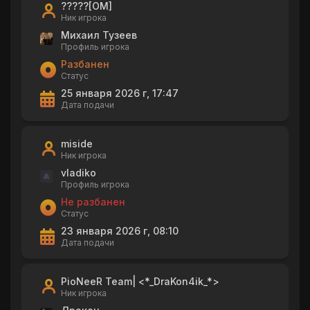
?????[OM]
Ник игрока
Михаил Тузеев
Профиль игрока
Разбанен
Статус
25 января 2026 г, 17:47
Дата подачи
miside
Ник игрока
vladiko
Профиль игрока
Не разбанен
Статус
23 января 2026 г, 08:10
Дата подачи
PioNeeR Team| <*_DraKon4ik_*>
Ник игрока