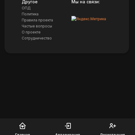
Другое
Мы на связи:
ОПД
Политика
Правила проекта
Частые вопросы
О проекте
Сотрудничество
Главная
Авторизация
Регистрация