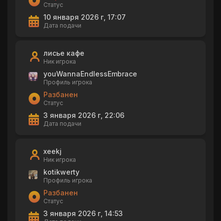
Статус
10 января 2026 г, 17:07
Дата подачи
лисье кафе
Ник игрока
youWannaEndlessEmbrace
Профиль игрока
Разбанен
Статус
3 января 2026 г, 22:06
Дата подачи
xeekj
Ник игрока
kotikwerty
Профиль игрока
Разбанен
Статус
3 января 2026 г, 14:53