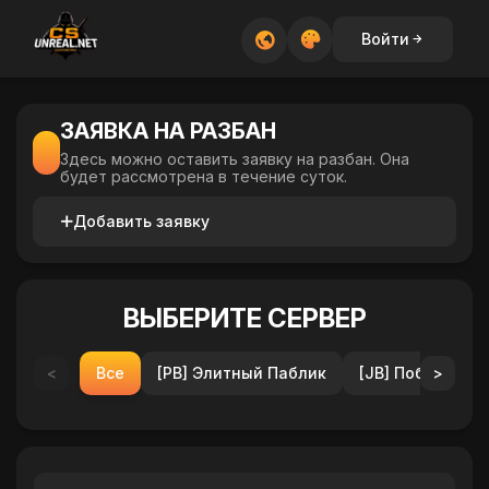
Войти
ЗАЯВКА НА РАЗБАН
Здесь можно оставить заявку на разбан. Она
будет рассмотрена в течение суток.
Добавить заявку
ВЫБЕРИТЕ СЕРВЕР
<
Все
[PB] Элитный Паблик
[JB] Побег из т
>