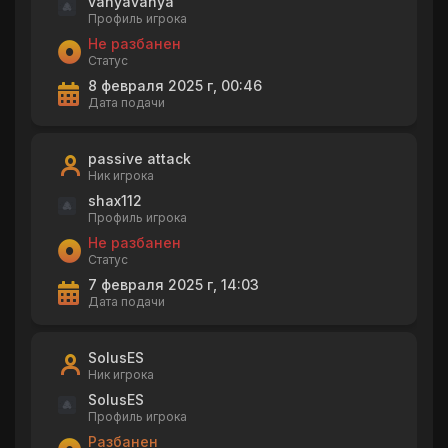
vanyavanya
Профиль игрока
Не разбанен
Статус
8 февраля 2025 г, 00:46
Дата подачи
passive attack
Ник игрока
shax112
Профиль игрока
Не разбанен
Статус
7 февраля 2025 г, 14:03
Дата подачи
SolusES
Ник игрока
SolusES
Профиль игрока
Разбанен