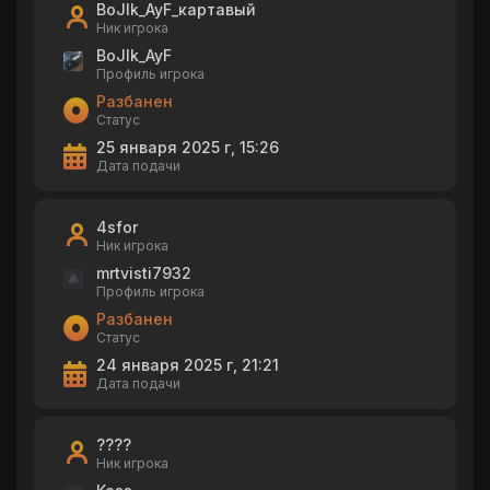
BoJIk_AyF_картавый
Ник игрока
BoJIk_AyF
Профиль игрока
Разбанен
Статус
25 января 2025 г, 15:26
Дата подачи
4sfor
Ник игрока
mrtvisti7932
Профиль игрока
Разбанен
Статус
24 января 2025 г, 21:21
Дата подачи
????
Ник игрока