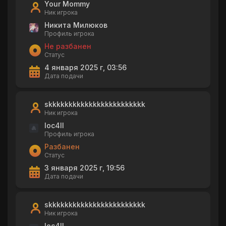
Your Mommy
Ник игрока
Никита Милюков
Профиль игрока
Не разбанен
Статус
4 января 2025 г, 03:56
Дата подачи
skkkkkkkkkkkkkkkkkkkkkkkk
Ник игрока
loc4ll
Профиль игрока
Разбанен
Статус
3 января 2025 г, 19:56
Дата подачи
skkkkkkkkkkkkkkkkkkkkkkkk
Ник игрока
loc4ll