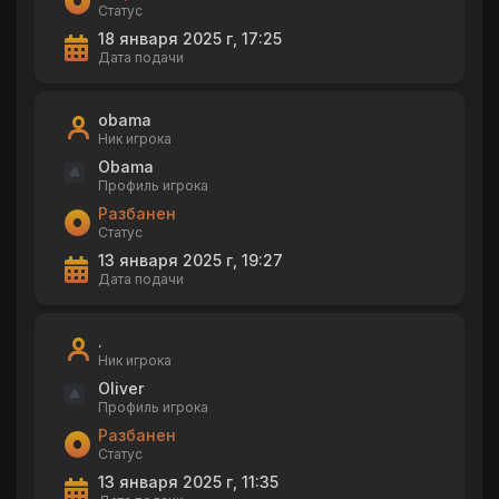
Статус
18 января 2025 г, 17:25
Дата подачи
obama
Ник игрока
Obama
Профиль игрока
Разбанен
Статус
13 января 2025 г, 19:27
Дата подачи
.
Ник игрока
Oliver
Профиль игрока
Разбанен
Статус
13 января 2025 г, 11:35