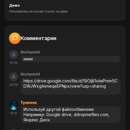
Демо
Пользователь не указал ссылку на демо
Комментарии
blockpostid
ииии
16:06
blockpostid
https://drive.google.com/file/d/19OIjB1olwPnmr5C
20:59
DWJWxgAeneqeEPNpx/view?usp=sharing
Травмик
Используй другой файлообменник.
19:51
Например: Google drive, ddropmefiles.com,
Яндекс Диск.