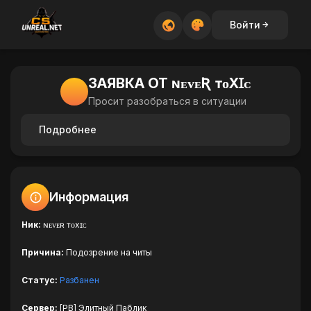
Войти
ЗАЯВКА ОТ ɴᴇᴠᴇƦ ᴛᴏXꞮᴄ
Просит разобраться в ситуации
Подробнее
Информация
Ник:
ɴᴇᴠᴇʀ ᴛᴏxɪᴄ
Причина:
Подозрение на читы
Статус:
Разбанен
Сервер:
[PB] Элитный Паблик