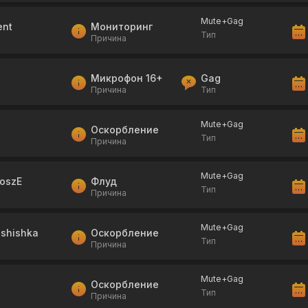
Mute+Gag
ent
Мониторинг
Тип
Причина
Микрофон 16+
Gag
Причина
Тип
Mute+Gag
Оскорбление
Тип
Причина
Mute+Gag
woszE
Флуд
Тип
Причина
Mute+Gag
shishka
Оскорбление
Тип
Причина
Mute+Gag
Оскорбление
Тип
Причина