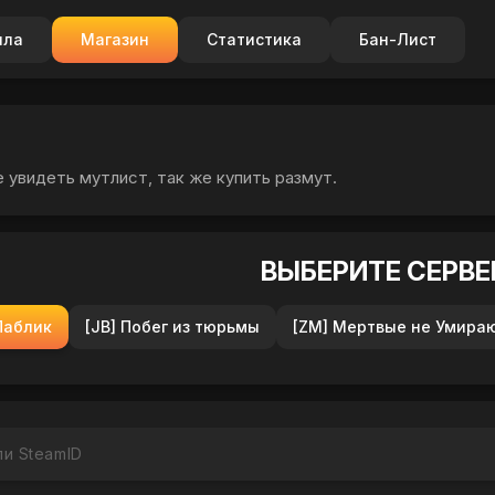
ила
Магазин
Статистика
Бан-Лист
 увидеть мутлист, так же купить размут.
ВЫБЕРИТЕ СЕРВЕ
Паблик
[JB] Побег из тюрьмы
[ZM] Мертвые не Умира