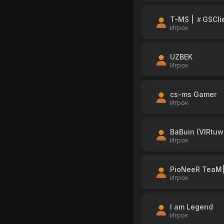
T-MS | ＃GSCli
Игрок
UZBEK
Игрок
cs-ms Gamer
Игрок
BaBuin (VIRtu
Игрок
PioNeeR TeaM|
Игрок
I am Legend
Игрок