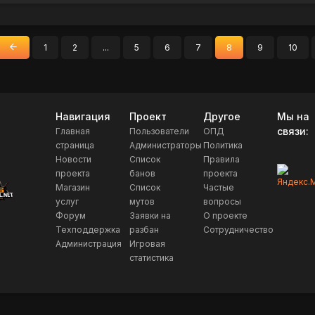
1
2
...
5
6
7
8
9
10
«
Назад
Навигация
Проект
Другое
Мы на
связи:
Главная
Пользователи
ОПД
страница
Администраторы
Политика
Новости
Список
Правила
проекта
банов
проекта
Магазин
Список
Частые
услуг
мутов
вопросы
Форум
Заявки на
О проекте
Техподдержка
разбан
Сотрудничество
Администрация
Игровая
статистика