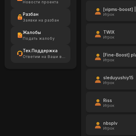
Новости проекта
[vipms-boost] |
Разбан
Игрок
Заявки на разбан
TWIX
Жалобы
Игрок
Подать жалобу
Тех.Поддержка
[Fine-Boost] pl
Ответим на Ваши вопросы
Игрок
sleduyushiy15
Игрок
Riss
Игрок
nbsplv
Игрок