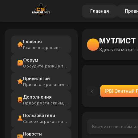
Главная
Прав
МУТЛИСТ
Главная
Главная страница
Здесь вы можете
Форум
Обсудите разные темы
Привилегии
Привилегированные игроки
<
[PB] Элитный 
Дополнения
Приобрести скины, Ammo
Пользователи
Список игроков проекта
Новости