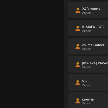
24B папик
Игрок
Я-МАГА -БЛЯ
Игрок
cs-ms Gamer
Игрок
[ms-exa] Playe
Игрок
VIР
Игрок
крейзи
Игрок