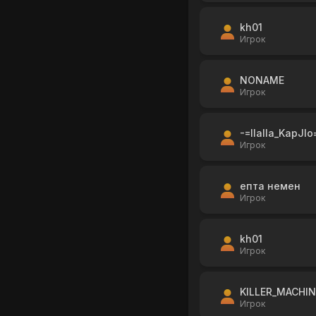
kh01
Игрок
NONAME
Игрок
-=IIaIIa_KapJIo
Игрок
епта немен
Игрок
kh01
Игрок
KILLER_MACHI
Игрок