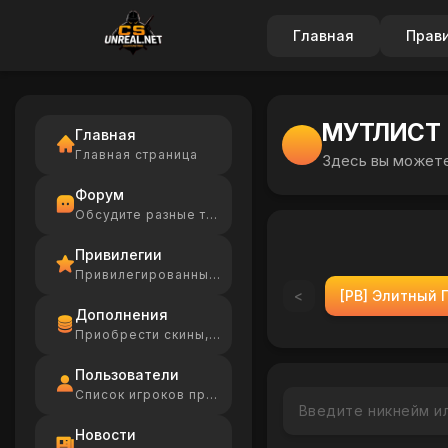
Главная
Прав
МУТЛИСТ
Главная
Главная страница
Здесь вы можете
Форум
Обсудите разные темы
Привилегии
Привилегированные игроки
<
[PB] Элитный 
Дополнения
Приобрести скины, Ammo
Пользователи
Список игроков проекта
Новости