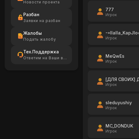
Новости проекта
777
Разбан
Игрок
Заявки на разбан
-=IIaIIa_KapJIo
Жалобы
Игрок
Подать жалобу
Тех.Поддержка
MeQwEs
Ответим на Ваши вопросы
Игрок
[ДЛЯ СВОИХ] 
Игрок
sleduyushiy
Игрок
MC_DONDUK
Игрок