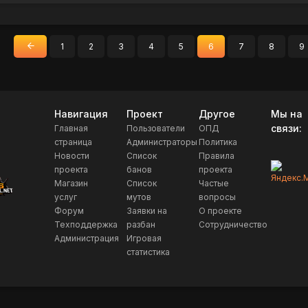
1
2
3
4
5
6
7
8
9
«
Назад
Навигация
Проект
Другое
Мы на
связи:
Главная
Пользователи
ОПД
страница
Администраторы
Политика
Новости
Список
Правила
проекта
банов
проекта
Магазин
Список
Частые
услуг
мутов
вопросы
Форум
Заявки на
О проекте
Техподдержка
разбан
Сотрудничество
Администрация
Игровая
статистика