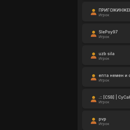
ПРИГОЖИНЖЕ
Игрок
SlePoy97
Игрок
uzb sila
Игрок
епта немен и 
Игрок
.:: [CSB] | CyCa
Игрок
pvp
Игрок