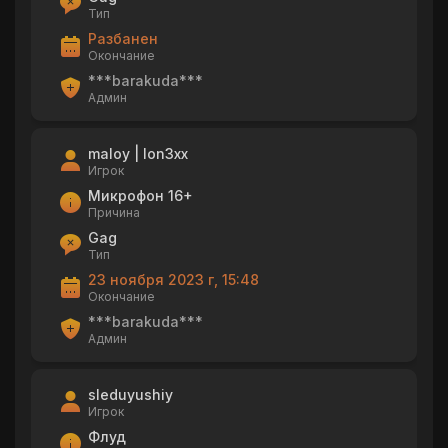
Тип
Разбанен
Окончание
***barakuda***
Админ
maloy | lon3xx
Игрок
Микрофон 16+
Причина
Gag
Тип
23 ноября 2023 г, 15:48
Окончание
***barakuda***
Админ
sleduyushiy
Игрок
Флуд