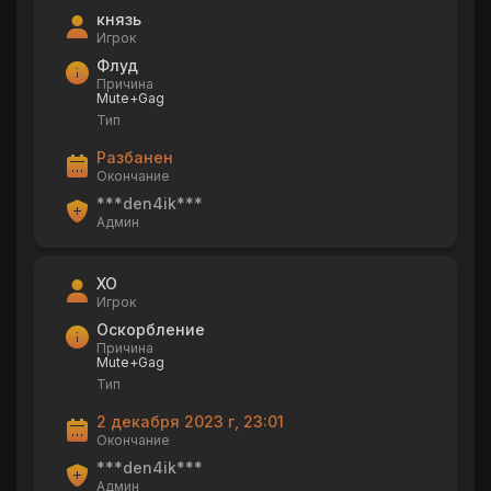
князь
Игрок
Флуд
Причина
Mute+Gag
Тип
Разбанен
Окончание
***den4ik***
Админ
XO
Игрок
Оскорбление
Причина
Mute+Gag
Тип
2 декабря 2023 г, 23:01
Окончание
***den4ik***
Админ