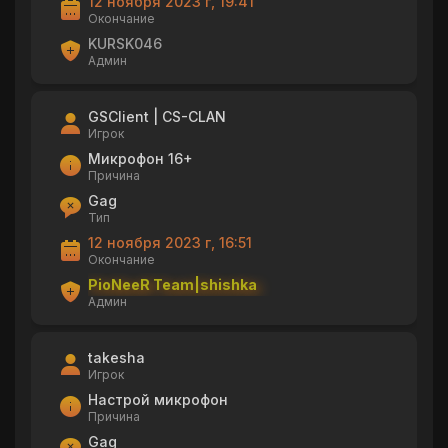
12 ноября 2023 г, 19:41
Окончание
KURSK046
Админ
GSClient | CS-CLAN
Игрок
Микрофон 16+
Причина
Gag
Тип
12 ноября 2023 г, 16:51
Окончание
PioNeeR Team|shishka
Админ
takesha
Игрок
Настрой микрофон
Причина
Gag