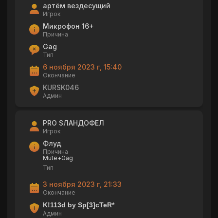
артём вездесущий
Игрок
Микрофон 16+
Причина
Gag
Тип
6 ноября 2023 г, 15:40
Окончание
KURSK046
Админ
PRO SЛАНДОФЕЛ
Игрок
Флуд
Причина
Mute+Gag
Тип
3 ноября 2023 г, 21:33
Окончание
K!113d by Sp[3]cTeR*
Админ