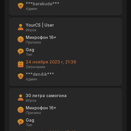
***barakuda***
Админ
YourCS | User
Игрок
Микрофон 16+
Причина
Gag
Тип
24 ноября 2023 г, 21:39
Окончание
***den4ik***
Админ
30 литра самогона
Игрок
Микрофон 16+
Причина
Gag
Тип