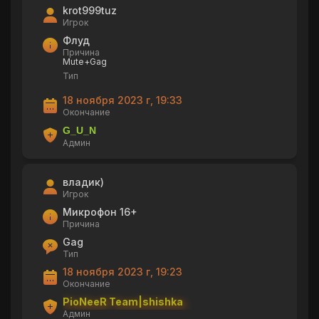
krot999tuz
Игрок
Флуд
Причина
Mute+Gag
Тип
18 ноября 2023 г, 19:33
Окончание
G_U_N
Админ
владик)
Игрок
Микрофон 16+
Причина
Gag
Тип
18 ноября 2023 г, 19:23
Окончание
PioNeeR Team|shishka
Админ