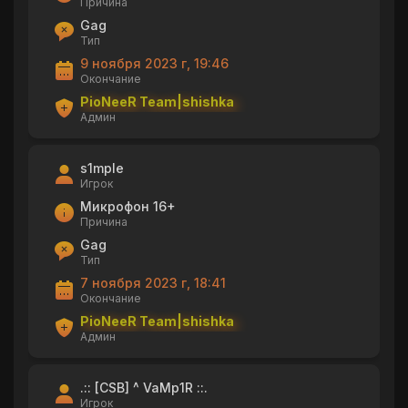
Причина
Gag
Тип
9 ноября 2023 г, 19:46
Окончание
PioNeeR Team|shishka
Админ
s1mple
Игрок
Микрофон 16+
Причина
Gag
Тип
7 ноября 2023 г, 18:41
Окончание
PioNeeR Team|shishka
Админ
.:: [CSB] ^ VaMp1R ::.
Игрок