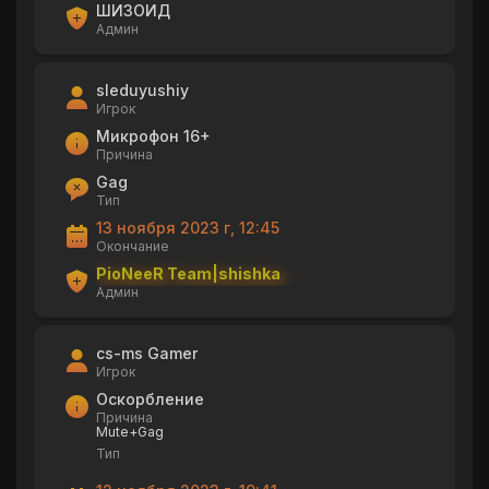
ШИЗОИД
Админ
sleduyushiy
Игрок
Микрофон 16+
Причина
Gag
Тип
13 ноября 2023 г, 12:45
Окончание
PioNeeR Team|shishka
Админ
cs-ms Gamer
Игрок
Оскорбление
Причина
Mute+Gag
Тип