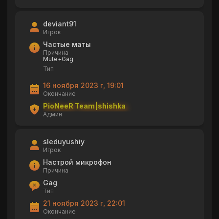
deviant91
Игрок
Частые маты
Причина
Mute+Gag
Тип
16 ноября 2023 г, 19:01
Окончание
PioNeeR Team|shishka
Админ
sleduyushiy
Игрок
Настрой микрофон
Причина
Gag
Тип
21 ноября 2023 г, 22:01
Окончание