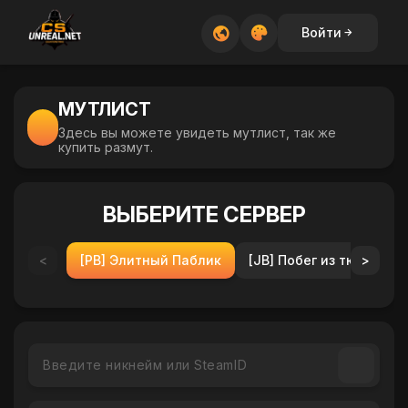
Войти
МУТЛИСТ
Здесь вы можете увидеть мутлист, так же
купить размут.
ВЫБЕРИТЕ СЕРВЕР
<
[PB] Элитный Паблик
[JB] Побег из тюрьмы
>