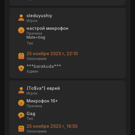
sleduyushiy
Игрок
настрой микрофон
Причина
Mute+Gag
Тип
25 ноября 2023 г, 22:10
Окончание
***barakuda***
Админ
{To$va^} еврей
Игрок
Микрофон 16+
Причина
Gag
Тип
25 ноября 2023 г, 16:50
Окончание