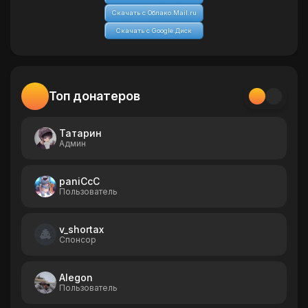
Скачать с Облако.Mail.ru
Скачать с Google.Диск
Топ донатеров
Татарин
Админ
paniCcC
Пользователь
v_shortax
Спонсор
Alegon
Пользователь