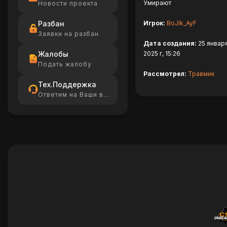
Умирают
Новости проекта
Разбан
Игрок:
BoJIk_AyF
Заявки на разбан
Дата создания:
25 январ
Жалобы
2025 г, 15:26
Подать жалобу
Рассмотрел:
Травмик
Тех.Поддержка
Ответим на Ваши вопросы