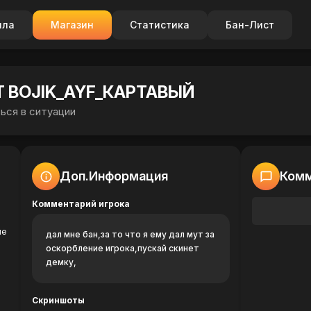
ила
Магазин
Статистика
Бан-Лист
Т BOJIK_AYF_КАРТАВЫЙ
ься в ситуации
Доп.Информация
Комм
Комментарий игрока
ие
дал мне бан,за то что я ему дал мут за
оскорбление игрока,пускай скинет
демку,
Скриншоты