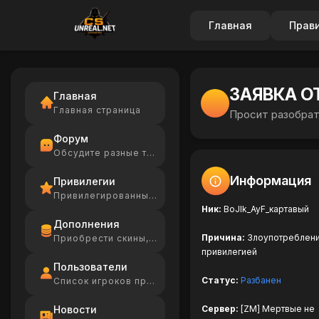
Главная
Прав
ЗАЯВКА О
Главная
Главная страница
Просит разобрат
Форум
Обсудите разные темы
Информация
Привилегии
Привилегированные игроки
Ник:
BoJIk_AyF_картавый
Дополнения
Причина:
Злоупотреблен
Приобрести скины, Ammo
привилегией
Пользователи
Статус:
Разбанен
Список игроков проекта
Новости
Сервер:
[ZM] Мертвые не