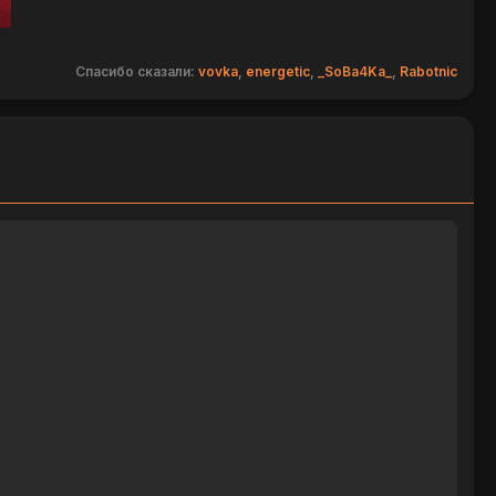
Спасибо сказали:
vovka
,
energetic
,
_SoBa4Ka_
,
Rabotnic