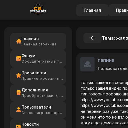
Главная
Прав
Тема: жал
Главная
Главная страница
Форум
папина
Обсудите разные темы
Пользователь
Привилегии
Привилегированные игроки
только зашел на серве
только зашел видно по
Дополнения
тип говорит хорошо ща
Приобрести скины, Ammo
https://www.youtube.c
https://www.youtube.c
Пользователи
не первый раз уже так
Список игроков проекта
он меня что то не взл
могу еще демок накидат
Новости