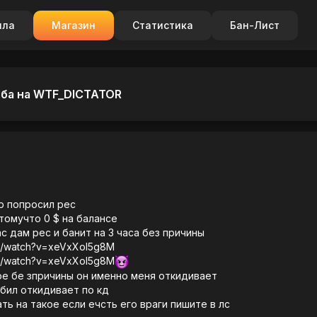
ила
Магазин
Статистика
Бан-Лист
оба на WTF_DICTATOR
р попросил рес
томучто 0 $ на балансе
с дам рес и банит на 3 часа без причины
om/watch?v=xeVxXoI5g8M
om/watch?v=xeVxXoI5g8M
ое бе зпричины он именно меня откидивает
юбил откидивает по кд
ь на такое если ечсть его враги пишите в лс