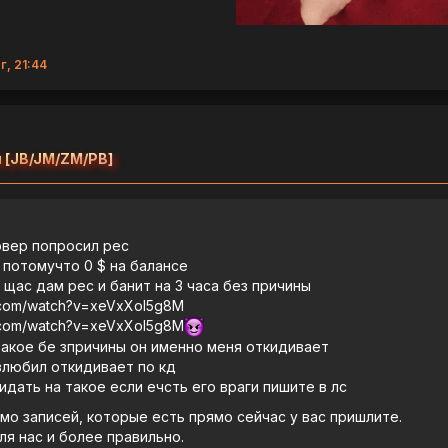
г, 21:44
 [JB/JM/ZM/PB]
рвер попросил рес
 потомучто 0 $ на балансе
щас дам рес и банит на 3 часа без причины
e.com/watch?v=xeVxXoI5g8M
e.com/watch?v=xeVxXoI5g8M
такое бе зпричины он именно меня откидивает
взлюбил откидивает по кд
дать на такое если ечсть его враги пишите в лс
мо записей, которые есть прямо сейчас у вас пришлите.
ля нас и более правильно.