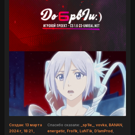
Создан: 13 марта
Спасибо сказали:
_sp1le_
,
vovka
,
BANAN
,
2024 г, 18:21 ,
energetic
,
Frol1k
,
LuNTik
,
D1amProd
,