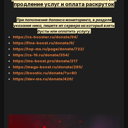
продление услуг и оплата раскруток
При пополнения баланса мониторинга, в разделе
указания ника, пишите ип сервера на который взять
бусты или оплатить услугу.
https://cs-booster.ru/donate/94/
https://fine-boost.ru/donate/6/
https://top-ms.ru/page/donate/722/
https://cs-16.ru/donate/354/
https://ms-boost.pro/donate/217
https://mega-boost.ru/donate/285/
https://boostic.ru/donate/?u=80
https://dev-ms.ru/donate/426/