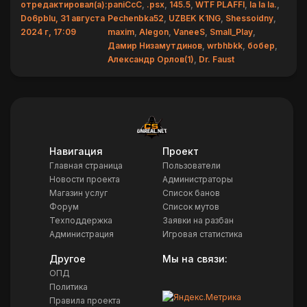
отредактировал(а):
paniCcC
,
.psx
,
145.5
,
WTF PLAFFI
,
la la la.
,
Do6pbIu, 31 августа
Pechenbka52
,
UZBEK K1NG
,
Shessoidny
,
2024 г, 17:09
maxim
,
Alegon
,
VaneeS
,
Small_Play
,
Дамир Низамутдинов
,
wrbhbkk
,
бобер
,
Александр Орлов(1)
,
Dr. Faust
Навигация
Проект
Главная страница
Пользователи
Новости проекта
Администраторы
Магазин услуг
Список банов
Форум
Список мутов
Техподдержка
Заявки на разбан
Администрация
Игровая статистика
Другое
Мы на связи:
ОПД
Политика
Правила проекта