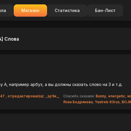
ила
Магазин
Статистика
Бан-Лист
А] Слова
у А, например арбуз, а вы должны сказать слово на З и т.д.
:47 , отредактировал(а): _sp1le_,
Спасибо сказали:
Bunny
,
energetic
,
w
Ясиа Бодрянова
,
Yastreb 63rus
,
BOJI