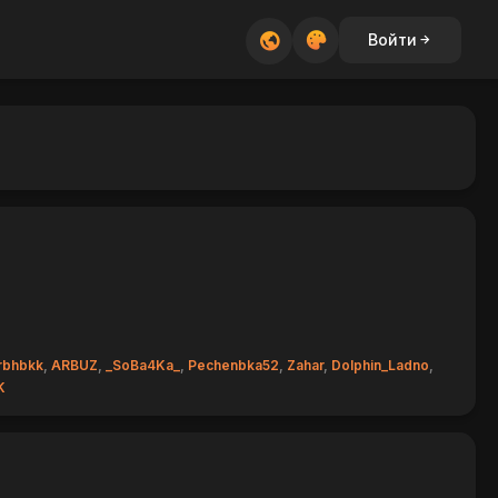
Войти
rbhbkk
,
ARBUZ
,
_SoBa4Ka_
,
Pechenbka52
,
Zahar
,
Dolphin_Ladno
,
K