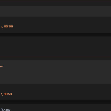
 г, 09:06
ал:
г, 18:53
 Волк