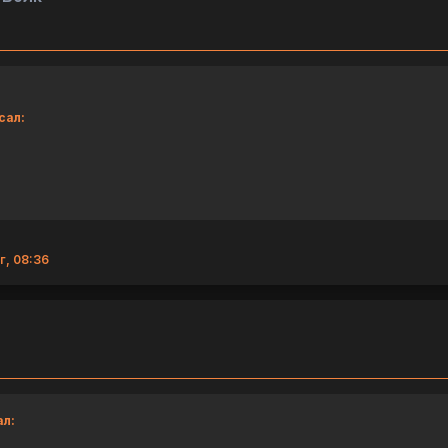
сал:
г, 08:36
ал: