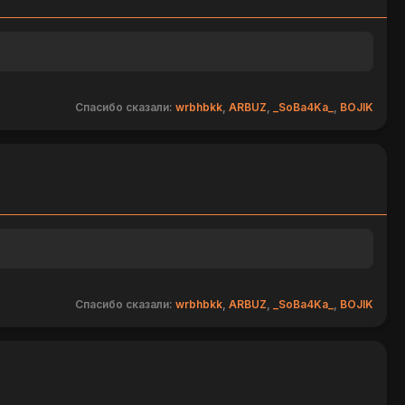
Спасибо сказали:
wrbhbkk
,
ARBUZ
,
_SoBa4Ka_
,
BOJIK
Спасибо сказали:
wrbhbkk
,
ARBUZ
,
_SoBa4Ka_
,
BOJIK