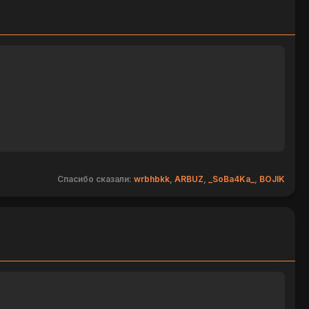
Спасибо сказали:
wrbhbkk
,
ARBUZ
,
_SoBa4Ka_
,
BOJIK