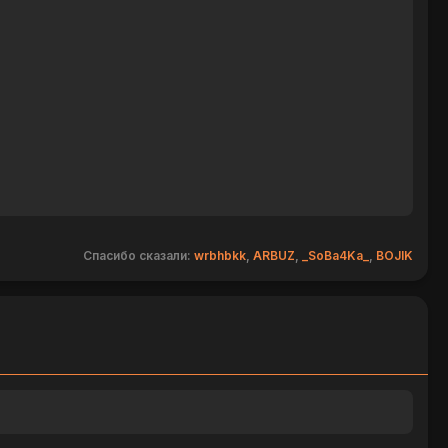
Спасибо сказали:
wrbhbkk
,
ARBUZ
,
_SoBa4Ka_
,
BOJIK