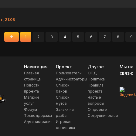
г, 21:08
1
2
3
4
5
6
7
8
9
«
Назад
Навигация
Проект
Другое
Мы на
связи:
Главная
Пользователи
ОПД
страница
Администраторы
Политика
Новости
Список
Правила
проекта
банов
проекта
Магазин
Список
Частые
услуг
мутов
вопросы
Форум
Заявки на
О проекте
Техподдержка
разбан
Сотрудничество
Администрация
Игровая
статистика