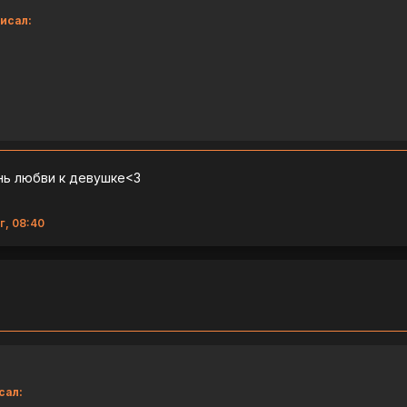
исал:
нь любви к девушке<3
г, 08:40
сал: