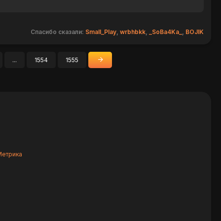
Спасибо сказали:
Small_Play
,
wrbhbkk
,
_SoBa4Ka_
,
BOJIK
...
1554
1555
»
Вперед