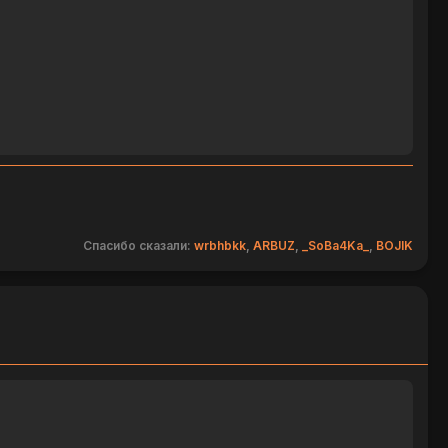
Спасибо сказали:
wrbhbkk
,
ARBUZ
,
_SoBa4Ka_
,
BOJIK