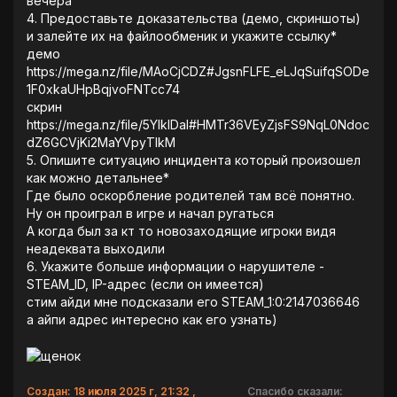
вечера
4. Предоставьте доказательства (демо, скриншоты)
и залейте их на файлообменик и укажите ссылку*
демо
https://mega.nz/file/MAoCjCDZ#JgsnFLFE_eLJqSuifqSODe
1F0xkaUHpBqjvoFNTcc74
скрин
https://mega.nz/file/5YIklDaI#HMTr36VEyZjsFS9NqL0Ndoc
dZ6GCVjKi2MaYVpyTlkM
5. Опишите ситуацию инцидента который произошел
как можно детальнее*
Где было оскорбление родителей там всё понятно.
Ну он проиграл в игре и начал ругаться
А когда был за кт то новозаходящие игроки видя
неадеквата выходили
6. Укажите больше информации о нарушителе -
STEAM_ID, IP-адрес (если он имеется)
стим айди мне подсказали его STEAM_1:0:2147036646
а айпи адрес интересно как его узнать)
Создан: 18 июля 2025 г, 21:32 ,
Спасибо сказали: