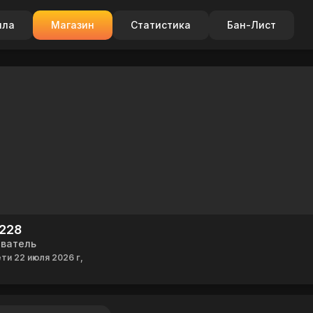
ила
Магазин
Статистика
Бан-Лист
228
ователь
ети 22 июля 2026 г,