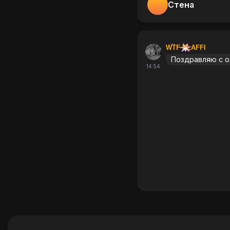
Стена
WTF PLAFFI
Поздравляю с о
14:54