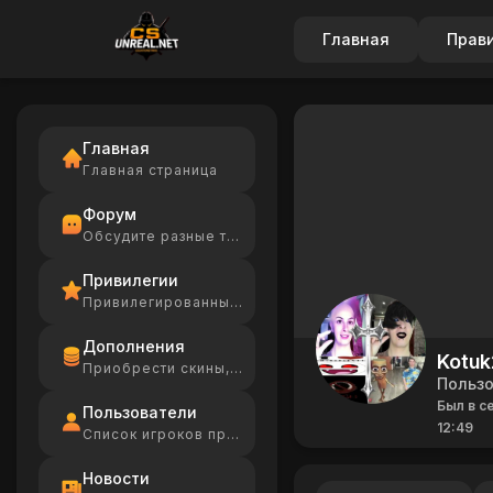
Главная
Прав
Главная
Главная страница
Форум
Обсудите разные темы
Привилегии
Привилегированные игроки
Дополнения
Kotuk
Приобрести скины, Ammo
Польз
Был в с
Пользователи
12:49
Список игроков проекта
Новости