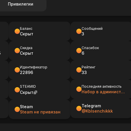
Привилегии
Баланс
Сообщений
Скрыт
3
Скидка
Спасибок
5
Скрыт
6
Идентификатор
Рейтинг
22896
33
STEAMID
Последняя активность
Набор в администрацию сервера (Ведущие)
Скрыт
Telegram
Steam
@Kblsenchikkk
Steam не привязан