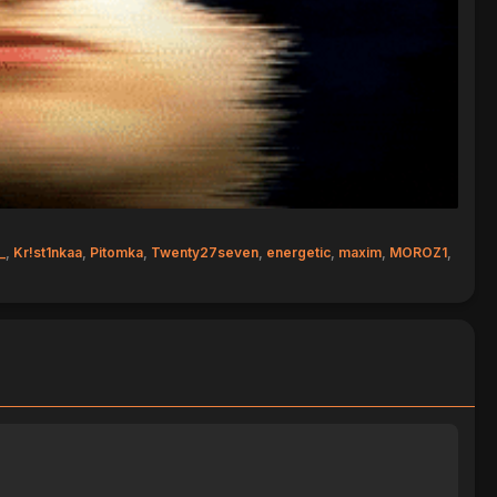
_
,
Kr!st1nkaa
,
Pitomka
,
Twenty27seven
,
energetic
,
maxim
,
MOROZ1
,