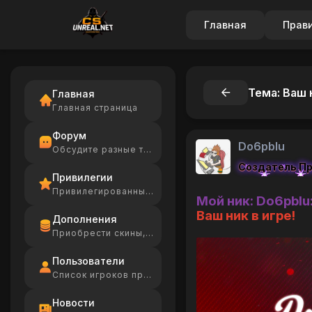
Главная
Прав
Тема: Ваш 
Главная
Главная страница
Форум
Do6pbIu
Обсудите разные темы
Создатель П
Привилегии
Привилегированные игроки
Мой ник: Do6pbIu:
Ваш ник в игре!
Дополнения
Приобрести скины, Ammo
Пользователи
Список игроков проекта
Новости