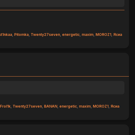
st1nkaa
,
Pitomka
,
Twenty27seven
,
energetic
,
maxim
,
MOROZ1
,
Ясиа
Frol1k
,
Twenty27seven
,
BANAN
,
energetic
,
maxim
,
MOROZ1
,
Ясиа