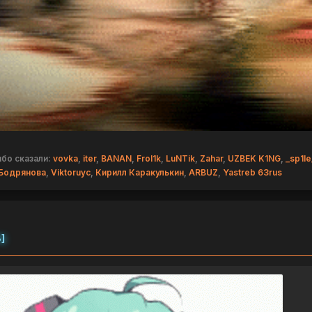
бо сказали:
vovka
,
iter
,
BANAN
,
Frol1k
,
LuNTik
,
Zahar
,
UZBEK K1NG
,
_sp1le
 Бодрянова
,
Viktoruyc
,
Кирилл Каракулькин
,
ARBUZ
,
Yastreb 63rus
]