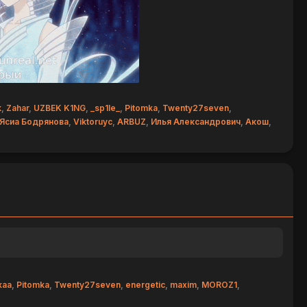
k
,
Zahar
,
UZBEK K1NG
,
_sp1le_
,
Pitomka
,
Twenty27seven
,
Ясиа Бодрянова
,
Viktoruyc
,
ARBUZ
,
Илья Александрович
,
Акош
,
kaa
,
Pitomka
,
Twenty27seven
,
energetic
,
maxim
,
MOROZ1
,