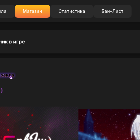
ила
Магазин
Статистика
Бан-Лист
ник в игре
роекта
)