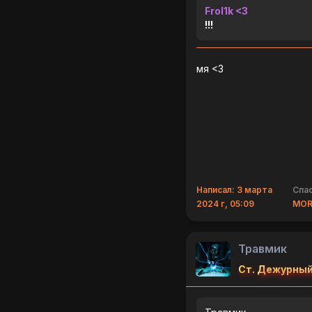
Frol1k <3
!!!
мя <3
Написал: 3 марта
Спас
2024 г, 05:09
MOR
Травмик
Ст. Дежурный