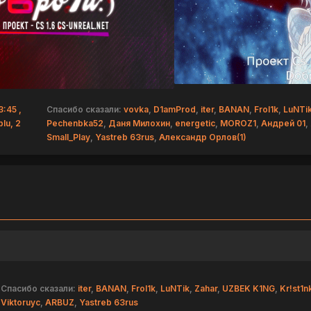
:45 ,
Спасибо сказали:
vovka
,
D1amProd
,
iter
,
BANAN
,
Frol1k
,
LuNTi
Iu, 2
Pechenbka52
,
Даня Милохин
,
energetic
,
MOROZ1
,
Андрей 01
,
Small_Play
,
Yastreb 63rus
,
Александр Орлов(1)
Спасибо сказали:
iter
,
BANAN
,
Frol1k
,
LuNTik
,
Zahar
,
UZBEK K1NG
,
Kr!st1n
Viktoruyc
,
ARBUZ
,
Yastreb 63rus