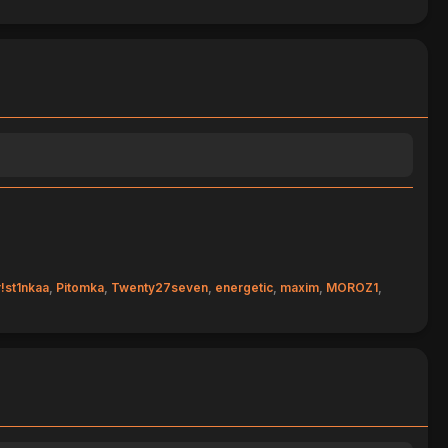
!st1nkaa
,
Pitomka
,
Twenty27seven
,
energetic
,
maxim
,
MOROZ1
,