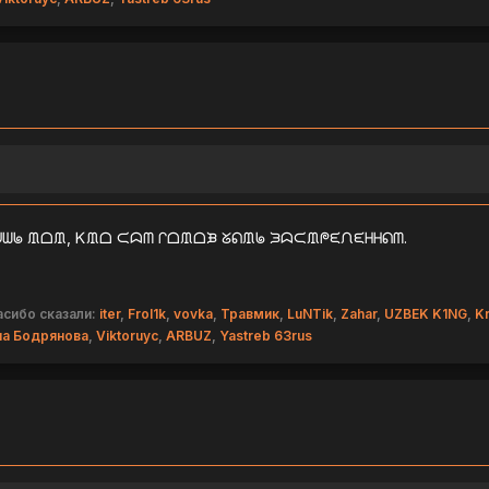
ᗯᖚ ᙢᗝᙢ, Ꮶᙢᗝ ᙅᗣᗰ ᒋᗝᙢᗝᙖ ᘜᕠᙢᖚ ᙐᗣᙅᙢᖘᙓᙁᙓᕼᕼᕠᗰ.
асибо сказали:
iter
,
Frol1k
,
vovka
,
Травмик
,
LuNTik
,
Zahar
,
UZBEK K1NG
,
Kr
иа Бодрянова
,
Viktoruyc
,
ARBUZ
,
Yastreb 63rus