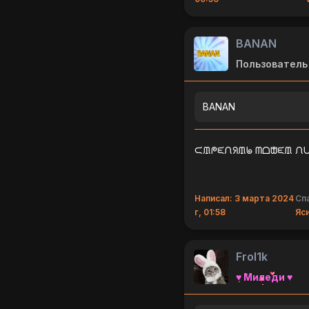
BANAN
Пользователь
BANAN
ᙅᙢᖘᙓᙁᖆᙢᖚ ᗰᗝᙧᙓᙢ ᙁᑌ
Написал: 3 марта 2024
Сп
г, 01:58
Яс
Frol1k
♥ Миледи ♥