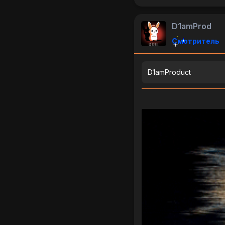
D1amProd
Смотритель
D1amProduct