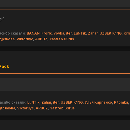
асибо сказали:
BANAN
,
Frol1k
,
vovka
,
iter
,
LuNTik
,
Zahar
,
UZBEK K1NG
,
Kr!
дрянова
,
Viktoruyc
,
ARBUZ
,
Yastreb 63rus
Pack
асибо сказали:
LuNTik
,
Zahar
,
iter
,
UZBEK K1NG
,
Илья Карпенко
,
Pitomka
,
дрянова
,
Viktoruyc
,
ARBUZ
,
Yastreb 63rus