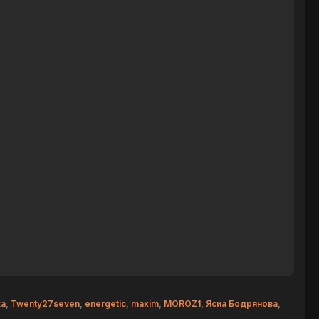
ka
,
Twenty27seven
,
energetic
,
maxim
,
MOROZ1
,
Ясиа Бодрянова
,