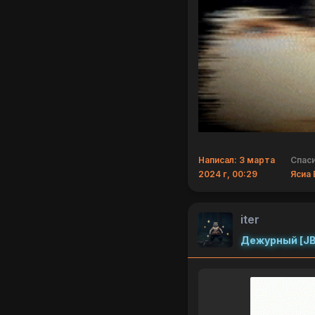
Написал: 3 марта
Спаси
2024 г, 00:29
Ясиа
iter
Дежурный [JB