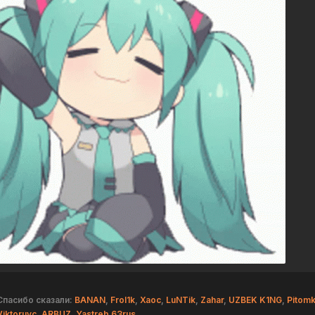
Спасибо сказали:
BANAN
,
Frol1k
,
Хаос
,
LuNTik
,
Zahar
,
UZBEK K1NG
,
Pitom
Viktoruyc
,
ARBUZ
,
Yastreb 63rus