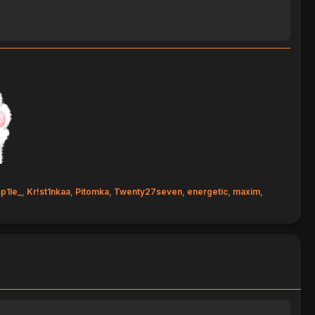
p1le_
,
Kr!st1nkaa
,
Pitomka
,
Twenty27seven
,
energetic
,
maxim
,