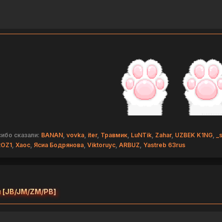
ибо сказали:
BANAN
,
vovka
,
iter
,
Травмик
,
LuNTik
,
Zahar
,
UZBEK K1NG
,
_s
OZ1
,
Хаос
,
Ясиа Бодрянова
,
Viktoruyc
,
ARBUZ
,
Yastreb 63rus
 [JB/JM/ZM/PB]