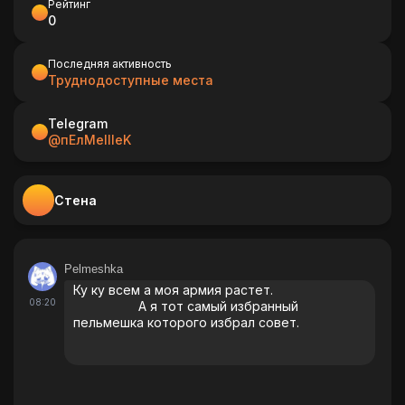
Рейтинг
0
Последняя активность
Труднодоступные места
Telegram
@пEлMеlllеK
Стена
Pelmeshka
Ку ку всем а моя армия растет.
08:20
А я тот самый избранный
пельмешка которого избрал совет.