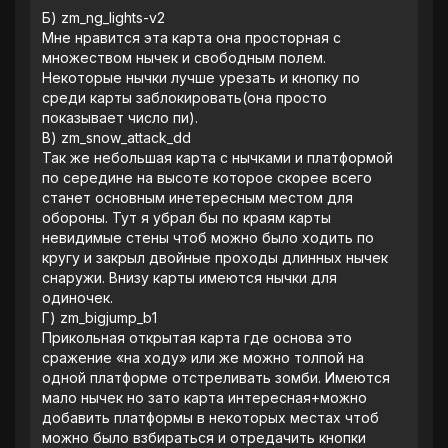
Б) zm_ng_lights-v2
‎Мне нравится эта карта она просторная с
множеством нычек и свободным полем.
Некоторые нычки лучше урезать и кнопку по
среди карты заблокировать(она просто
показывает число пи).
‎В) zm_snow_attack_dd
‎Так же небольшая карта с нычками и платформой
по середине на высоте которое скорее всего
станет основным инетересным местом для
обороны. Тут я убрал бы по краям карты
невидимые стены чтоб можно было ходить по
кругу и закрыл двойные проходы длинных нычек
снаружи. Внизу карты имеются нычки для
одиночек.
‎Г) zm_bigjump_b1
‎Прикольная открытая карта где основа это
сражение «на ходу» или же можно толпой на
одной платформе отстреливать зомби. Имеются
мало нычек но зато карта интересная+можно
добавить платформы в некоторых местах чтоб
можно было взбираться и отредачить кнопки