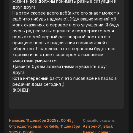
жизни и все должны понимать разные ситуации и
друг друга.
На этом скорее всего всë(а кто его знает может я
ещё что нибудь надумаю). Жду ваших мнений об
моих сказаниях о сервере и его улучшении. Я буду
очень рад если вы оцените и поддержите меня
ведь это мой первый разговорный пост да и в
принципе первые выдвигания своих мыслей в
общество. Я надеюсь что с сервером будет всë
хорошо и не станет сервером с названием
«мëртвые умирают».
Давайте будем адекватными и уважать друг
друга.
Кста интересный факт: я это писал всё на парах а
редачил дома сегодня ;)
(КОНЕЦ)
Написал: 11 декабря 2025 г, 00:45 ,
Спасибо сказали:
Отредактировал: KoReHb, 11 декабря
Azizbek01
,
Black
2025 г, 00:48
Genadii
,
power