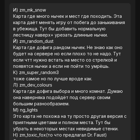
И) zm_mk_snow
‎Карта где много нычек и мест где походить. Эта
карта даëт менять игру от побега до заныкивания
в убежища. Тут бы добавить нормальную
лестницу наверх+ урезать длинные нычки.
‎Й) zm_random_dust
‎Карта где дофига рандом нычек. Не знаю как оно
будет на сервере но если плохо то не надо. Тут
если чтт нужно встать на место со стрелкой и
появятся нычки а если не пойти то умрëшь.
‎К) zm_super_random3
‎тоже самое но по лучше вроде как.
‎Л) zm_dev_colours
‎Карта где дофига выбора и много комнат. Думаю
она наверняка подойдëт под сервер своим
большим разнообразием.
‎М) ng_lights
‎Это карта не похожа на ту просто другая версия с
приятными цветами и полном места. Тут бы
убрать в некоторых местах невидимые стенки.
‎Н) zm_toxic_fox(то что предлагал Dr. Faust)