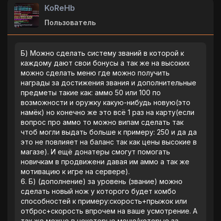
KoReHb
Пользователь
Б) Можно сделать систему званий в которой к
каждому дают свои бонусы а так же на высоких
можно сделать меню где можно получить
награды за достижения звания и дополнительные
предметы такие как: аммо 50 или 100 по
возможности и оружку какую-нибудь новую(это
намëк) но конечно же это всë 1 раз на карту(если
вопрос про аммо то можно випам сделать так
чтоб могли выдать больше к примеру: 250 и да да
это не повлияет на баланс так как цены высокие в
магазе). И ещë донатеры смогут помогать
новичкам в продвижени давая им аммо а так же
мотивацию к игре на сервере).
6. Б) (дополнение) за уровень (звание) можно
сделать новый нож у которого будет комбо
способностей к примеру:скорость+прыжок или
отброс+скорость впрочем на ваше усмотрение. А
так же можно в некоторые меню(которые за