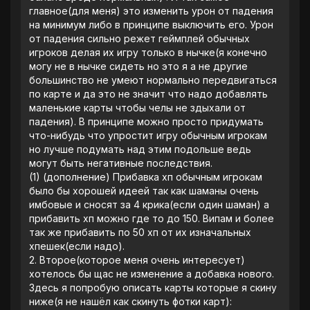
главное(для меня) это изменить урон от падения
на минимум либо в принципе выключить его. Урон
от падения сильно режет геймплей обычных
игроков делая их игру только в нычке(я конечно
могу не в нычке сидеть но это я а не другие
большинство не умеют нормально передвигаться
по карте и да это не значит что надо добавлять
маленькие карты чтобы челы не здыхали от
падения). В принципе можно просто придумать
что-нибудь что упростит игру обычным игрокам
но лучше подумать над этим подольше ведь
могут быть негативные последствия.
(1) (дополнение) Прибавка хп обычным игрокам
было бы хорошей идеей так как шаманы очень
имбовые и сносят за 4 крика(если один шаман) а
прибавить хп можно где то до 150. Випам и более
так же прибавить по 50 хп от их изначальных
хпешек(если надо).
‎2. Второе(которое меня очень интересует)
хотелось бы щас не изменение а добавка нового.
Здесь я попробую описать карты которые я скину
ниже(я не нашёл как скинуть фотки карт):