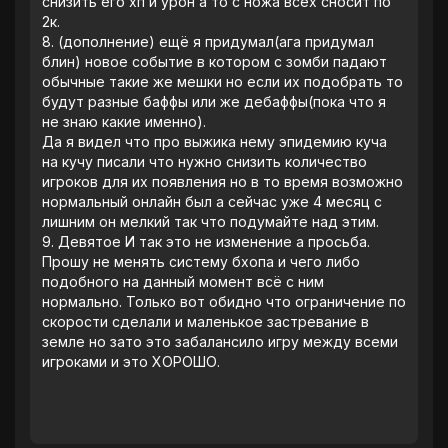
снизить его хп и урон а то с ножа всех сносит по
2к.
8. (дополнение) ещë я придумал(ага придумал
блин) новое событие в котором с зомби падают
обычные такие же мешки но если их подобрать то
будут разные баффы или же дебаффы(пока что я
не знаю какие именно).
Да я видел что про выжика нему эпидемию куча
на кучу писали что нужно снизить количество
игроков для их появления но в то время возможно
нормальный онлайн был а сейчас уже 4 месяц с
лишним он мелкий так что подумайте над этим.
‎9. Девятое И так это не изменение а просьба.
Прошу не менять систему бхопа и чего либо
подобного на данный момент всë с ним
нормально. Только вот обидно что ограничение по
скорости сделали и маленькое застревание в
земле но зато это забалансило игру между всеми
игроками и это ХОРОШО.