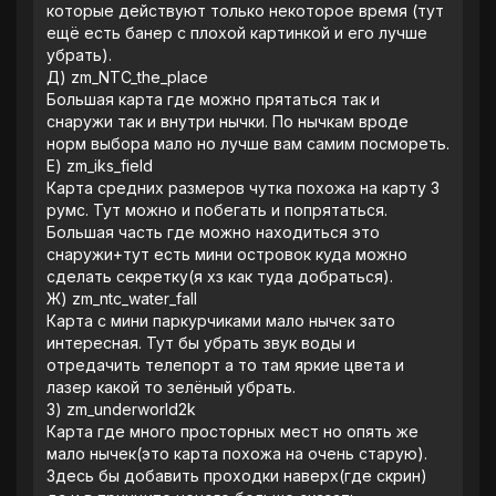
которые действуют только некоторое время (тут
ещë есть банер с плохой картинкой и его лучше
убрать).
‎Д) zm_NTC_the_place
‎Большая карта где можно прятаться так и
снаружи так и внутри нычки. По нычкам вроде
норм выбора мало но лучше вам самим посмореть.
‎Е) zm_iks_field
‎Карта средних размеров чутка похожа на карту 3
румс. Тут можно и побегать и попрятаться.
Большая часть где можно находиться это
снаружи+тут есть мини островок куда можно
сделать секретку(я хз как туда добраться).
‎Ж) zm_ntc_water_fall
‎Карта с мини паркурчиками мало нычек зато
интересная. Тут бы убрать звук воды и
отредачить телепорт а то там яркие цвета и
лазер какой то зелëный убрать.
‎З) zm_underworld2k
‎Карта где много просторных мест но опять же
мало нычек(это карта похожа на очень старую).
Здесь бы добавить проходки наверх(где скрин)