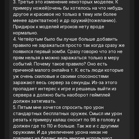
3. Третье это изменение некоторых моделек. К
примеру ножей(очень бы хотелось на что нибудь
другое и красивое но только в тему или более
менее адектватное) и др оружий(пожеланию).
Придирок к моделей игроков нету вроде
нормально.
‎4. Четвëртым было бы лучше больше добавить
правило не заражаться просто так когда сразу же
появился первый зомби. Сразу говорю что это не
прям нельзя а можно заражаться только в меру
событий. Почему такое правило? Оно есть
причиной малого онлайна т. К. есть люди которые
уж очень скиловые и своими спосоностями
заражают весь сервер за секунды. Из-за этого
пропадает интерес к игре и решаешь выйти из
сервера а должно быть наоборот геймплей
должен затягивать.
‎5. Пятым мне хочется спросить про урон
стандартных бесплатных оружек. Смысл им урон
резать к примеру калаш сносит по 98 в голову а
должен где то 110 и больше. Так же и с другими
оружками. И да увеличение урона никак не
повлияет на баланс ведь многие используют