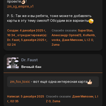
проекте
!
zm_sg_empire_v1
P. S.: Так же и вы ребята, тоже можете добавлять
карты в эту тему смело!!! Обсудим все варианты
Создан: 4 декабря 2025 г,
Спасибо сказали:
SuperStas
,
16:34 , отредактировал(а):
Александр Орлов(1)
,
KoReHb
,
Dr. Faust, 5 декабря 2025 г,
vovka
,
Даня Милохин
,
L I Z O
,
02:24
Zuma
Dr. Faust
Вечный бан
zm_fox_toxic
- вот ещё одна интересная карта
Написал: 5 декабря 2025
Спасибо сказали:
Даня Милохин
,
L I
г, 02:35
Z O
,
Zuma