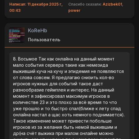
Написал: 11 декабря 2025 г,
Спасибо сказали:
Azizbek01
,
00:43
power
KoReHb
Пользователь
8. Восьмое Так как онлайна на данный момент
мало события сервера такие как немезида
выживший куча на кучу и эпидемия не появляются
от слова совсем. Я предлагаю снизить кол-во
игроков нужных для событий такое даст
разнообразие геймплея и интерес. На данный
момент я зафиксировал максимум игроков в
количестве 23 и это плохо за всë время то что
уже прошло и то быстро спал(ближе к лету спад
онлайна настал а щас хоть немного поднимается).
Такое изменение может привести побольше
игроков из за желания быть немой выжившим и
др(на счëт выжика при малом онлайне можно