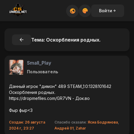
Войти
Тема: Оскорбления родных.
Small_Play
Пользователь
Данный игрок "димон" 489 STEAM_1:0:1328101642
Оскорбления родных.
https://dropmefiles.com/GR7VN - Док.во
Фыр фыр<3
Создан: 26 августа
Спасибо сказали:
Ясиа Бодрянова
,
2024 г, 23:27
Андрей 01
,
Zahar