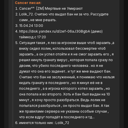
Cancer писал:
Cancer^^ [ZM] Мертвые не Умирают
Lolik_72. Считаю что выдал бан ни за что. Рассудите
сами , не мне решать.
15.04.24 13:00
https://disk.yandex.ru/d/zef-06aJ3GBgbA (демо)
таймкод c 17:20
Ситуация такая , я лез за игроком выше чтоб заразить ,а
внизу сидел лолик, использовал бессмертие чтоб
заразить , а он успел отойти и я не смог заразить его , я
решил кинуть гранату вирус , которая попала сразу по
двоим, что убило последнего человека . но я не
думал что она его заденет.. и тут же мне выдают бан.
Считаю что бан не заслуженный, я понимаю что нельзя
кидать гранату в последнего , но я кинул её не в
последнего , а в игрока которого хотел заразить , но
она попала и во второго. Хоть и бан был выдан на 10
минут , я хочу просто разобраться. Ведь лолик не
попытался разобраться , он просто выдал бан. А так
же правилами сервера не указаны особые случаи ,
что если вдруг попадёт в последнего и тд...
имеется только ник : Lolik_72