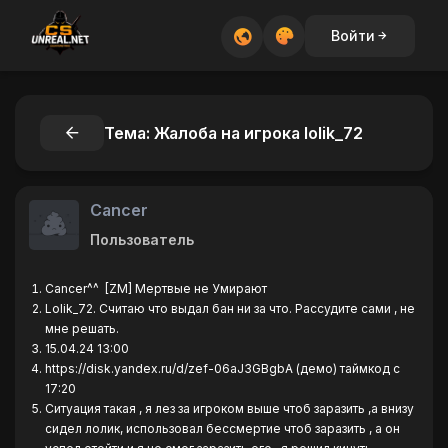
Войти
Тема: Жалоба на игрока lolik_72
Cancer
Пользователь
Cancer^^ [ZM] Мертвые не Умирают
Lolik_72. Считаю что выдал бан ни за что. Рассудите сами , не
мне решать.
15.04.24 13:00
https://disk.yandex.ru/d/zef-06aJ3GBgbA (демо) таймкод c
17:20
Ситуация такая , я лез за игроком выше чтоб заразить ,а внизу
сидел лолик, использовал бессмертие чтоб заразить , а он