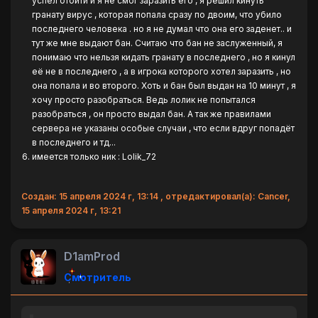
успел отойти и я не смог заразить его , я решил кинуть
гранату вирус , которая попала сразу по двоим, что убило
последнего человека . но я не думал что она его заденет.. и
тут же мне выдают бан. Считаю что бан не заслуженный, я
понимаю что нельзя кидать гранату в последнего , но я кинул
её не в последнего , а в игрока которого хотел заразить , но
она попала и во второго. Хоть и бан был выдан на 10 минут , я
хочу просто разобраться. Ведь лолик не попытался
разобраться , он просто выдал бан. А так же правилами
сервера не указаны особые случаи , что если вдруг попадёт
в последнего и тд...
имеется только ник : Lolik_72
Создан: 15 апреля 2024 г, 13:14 , отредактировал(а): Cancer,
15 апреля 2024 г, 13:21
D1amProd
Смотритель