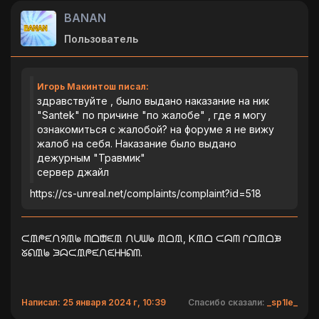
BANAN
Пользователь
Игорь Макинтош писал:
здравствуйте , было выдано наказание на ник
"Santek" по причине "по жалобе" , где я могу
ознакомиться с жалобой? на форуме я не вижу
жалоб на себя. Наказание было выдано
дежурным "Травмик"
сервер джайл
https://cs-unreal.net/complaints/complaint?id=518
ᙅᙢᖘᙓᙁᖆᙢᖚ ᗰᗝᙧᙓᙢ ᙁᑌᗯᖚ ᙢᗝᙢ, Ꮶᙢᗝ ᙅᗣᗰ ᒋᗝᙢᗝᙖ
ᘜᕠᙢᖚ ᙐᗣᙅᙢᖘᙓᙁᙓᕼᕼᕠᗰ.
Написал: 25 января 2024 г, 10:39
Спасибо сказали:
_sp1le_