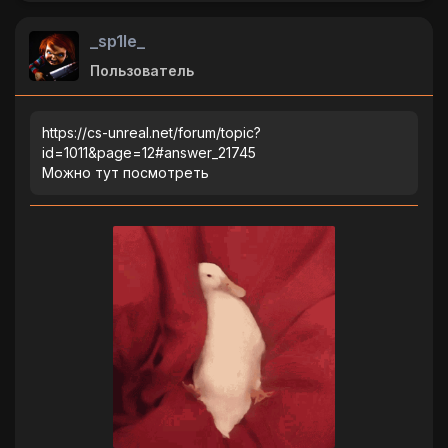
_sp1le_
Пользователь
https://cs-unreal.net/forum/topic?
id=1011&page=12#answer_21745
Можно тут посмотреть