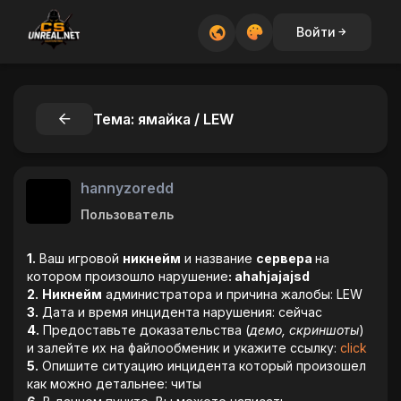
Войти
Тема: ямайка / LEW
hannyzoredd
Пользователь
1.
Ваш игровой
никнейм
и название
сервера
на
котором произошло нарушение
: ahahjajajsd
2.
Никнейм
администратора и причина жалобы: LEW
3.
Дата и время инцидента нарушения: сейчас
4.
Предоставьте доказательства (
демо, скриншоты
)
и залейте их на файлообменик и укажите ссылку:
click
5.
Опишите ситуацию инцидента который произошел
как можно детальнее: читы