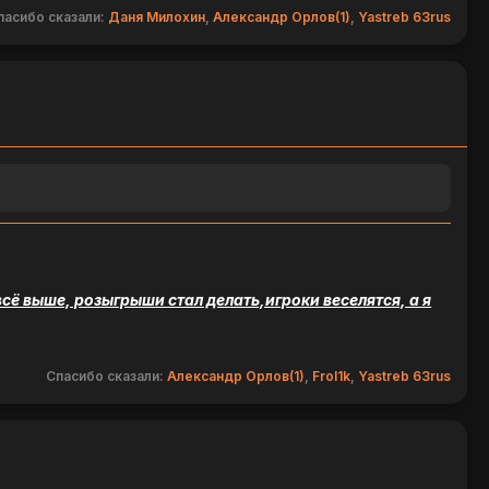
пасибо сказали:
Даня Милохин
,
Александр Орлов(1)
,
Yastreb 63rus
ё выше, розыгрыши стал делать,игроки веселятся, а я
Спасибо сказали:
Александр Орлов(1)
,
Frol1k
,
Yastreb 63rus