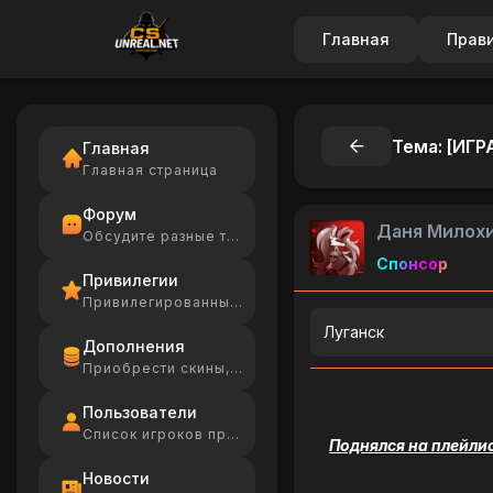
Главная
Прав
Тема: [ИГР
Главная
Главная страница
Форум
Даня Милох
Обсудите разные темы
Спонсор
Привилегии
Привилегированные игроки
Луганск
Дополнения
Приобрести скины, Ammo
Пользователи
Список игроков проекта
Поднялся на плейлис
Новости