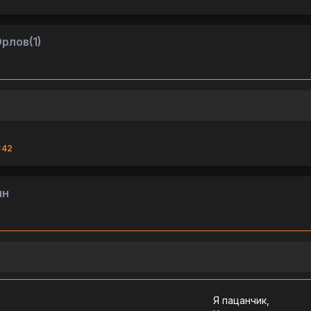
рлов(1)
:42
ин
Я пацанчик,