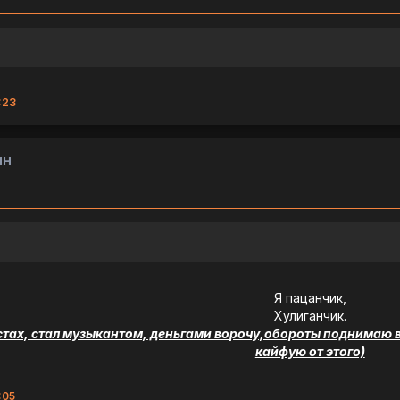
:23
ин
Я пацанчик,
Хулиганчик.
тах, стал музыкантом, деньгами ворочу,обороты поднимаю вс
кайфую от этого)
:05