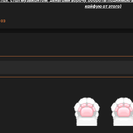
тах, стал музыкантом, деньгами ворочу,обороты поднимаю вс
кайфую от этого)
:03