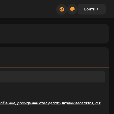
Войти
ё выше, розыгрыши стал делать,игроки веселятся, а я