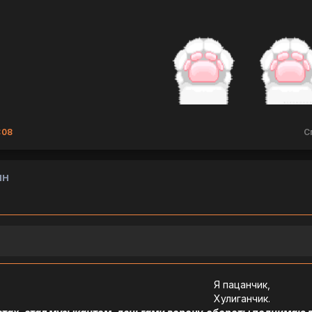
:08
С
ин
Я пацанчик,
Хулиганчик.