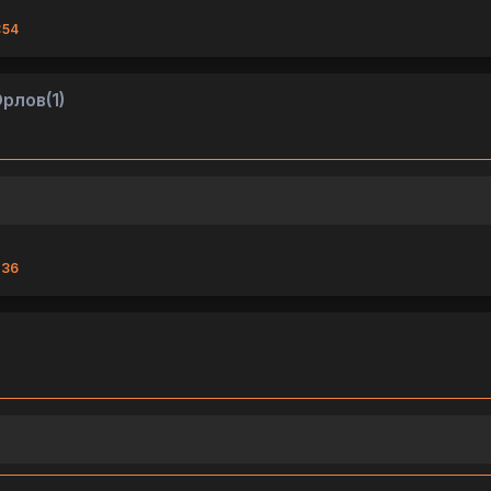
:54
рлов(1)
:36