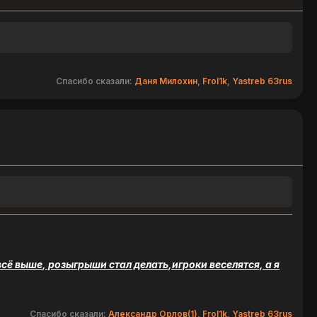
Спасибо сказали:
Даня Милохин
,
Frol1k
,
Yastreb 63rus
ё выше, розыгрыши стал делать,игроки веселятся, а я
Спасибо сказали:
Александр Орлов(1)
,
Frol1k
,
Yastreb 63rus