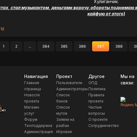
Хулиганчик.
тах, стал музыкантом, деньгами ворочу,обороты поднимаю вс
кайфую от этого)
:12
1
2
...
384
385
386
387
388
3
д
Навигация
Проект
Другое
Мы на
связи:
Главная
Пользователи
ОПД
страница
Администраторы
Политика
Новости
Список
Правила
проекта
банов
проекта
Магазин
Список
Частые
услуг
мутов
вопросы
Форум
Заявки на
О проекте
Техподдержка
разбан
Сотрудничество
Администрация
Игровая