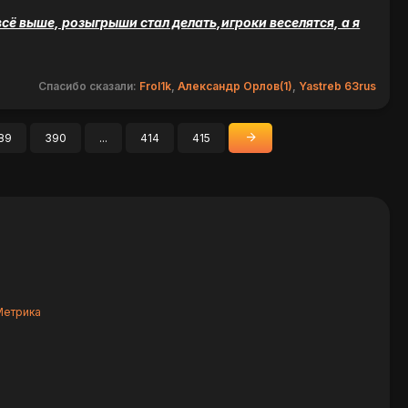
ё выше, розыгрыши стал делать,игроки веселятся, а я
Спасибо сказали:
Frol1k
,
Александр Орлов(1)
,
Yastreb 63rus
89
390
...
414
415
»
Вперед