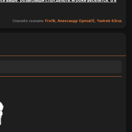
ё выше, розыгрыши стал делать,игроки веселятся, а я
Спасибо сказали:
Frol1k
,
Александр Орлов(1)
,
Yastreb 63rus