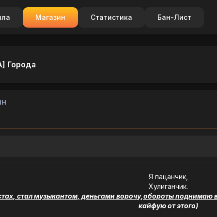
ила
Магазин
Статистика
Бан-Лист
А] Города
ин
Я пацанчик,
Хулиганчик.
тах, стал музыкантом, деньгами ворочу,обороты поднимаю вс
кайфую от этого)