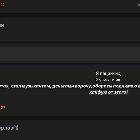
:12
С
ин
Я пацанчик,
Хулиганчик.
тах, стал музыкантом, деньгами ворочу,обороты поднимаю вс
кайфую от этого)
:27
рлов(1)