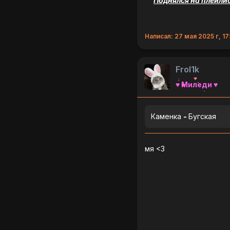
Поднялся на плейлис
Написал: 27 мая 2025 г, 17
Frol1k
♥ Миледи ♥
Каменка
-
Бугская
мя <3