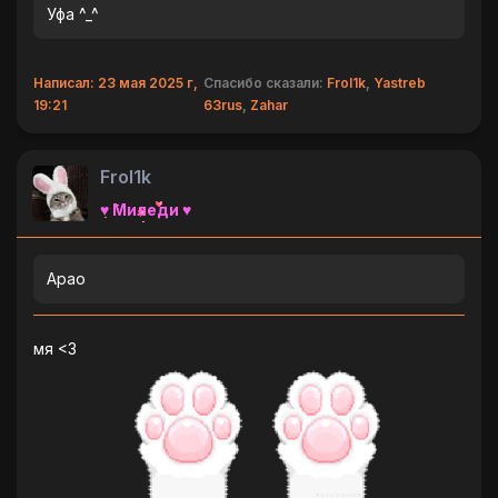
Уфа ^_^
Написал: 23 мая 2025 г,
Спасибо сказали:
Frol1k
,
Yastreb
19:21
63rus
,
Zahar
Frol1k
♥ Миледи ♥
Арао
мя <3