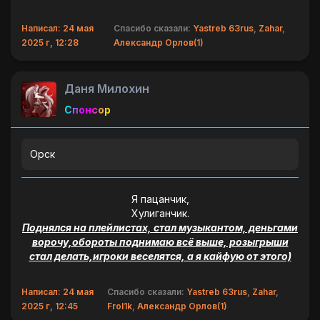
Написал: 24 мая
Спасибо сказали:
Yastreb 63rus
,
Zahar
,
2025 г, 12:28
Александр Орлов(1)
Даня Милохин
Спонсор
Орск
Я пацанчик,
Хулиганчик.
Поднялся на плейлистах, стал музыкантом, деньгами
ворочу,обороты поднимаю всё выше, розыгрыши
стал делать,игроки веселятся, а я кайфую от этого)
Написал: 24 мая
Спасибо сказали:
Yastreb 63rus
,
Zahar
,
2025 г, 12:45
Frol1k
,
Александр Орлов(1)