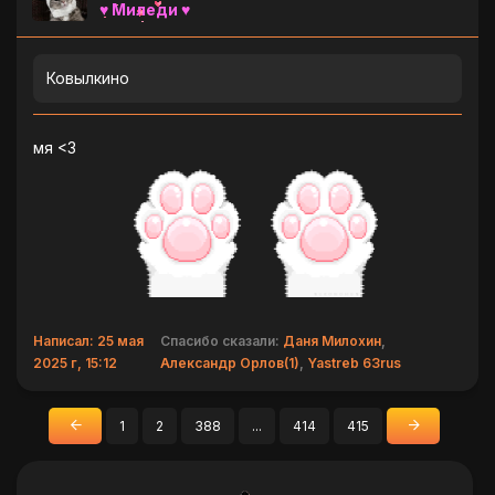
♥ Миледи ♥
Ковылкино
мя <3
Написал: 25 мая
Спасибо сказали:
Даня Милохин
,
2025 г, 15:12
Александр Орлов(1)
,
Yastreb 63rus
1
2
388
...
414
415
«
»
Назад
Вперед