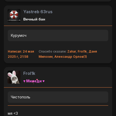
Yastreb 63rus
Вечный бан
Курумоч
Написал: 24 мая
Спасибо сказали:
Zahar
,
Frol1k
,
Даня
2025 г, 21:58
Милохин
,
Александр Орлов(1)
Frol1k
♥ Миледи ♥
Чистополь
мя <3