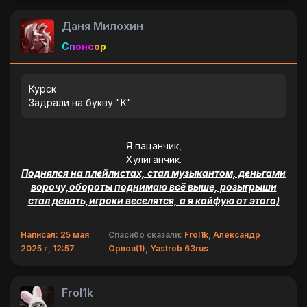
Даня Милохин
Спонсор
Курск
Задрали на букву "К"
Я пацанчик,
Хулиганчик.
Поднялся на плейлистах, стал музыкантом, деньгами
ворочу,обороты поднимаю всё выше, розыгрыши
стал делать,игроки веселятся, а я кайфую от этого)
Написал: 25 мая
Спасибо сказали:
Frol1k
,
Александр
2025 г, 12:57
Орлов(1)
,
Yastreb 63rus
Frol1k