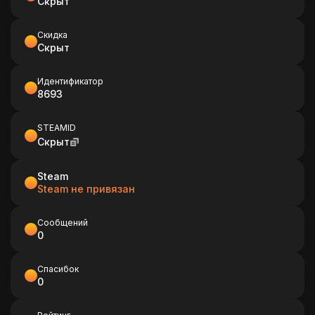
Скрыт
Скидка
Скрыт
Идентификатор
8693
STEAMID
Скрыт
Steam
Steam не привязан
Сообщений
0
Спасибок
0