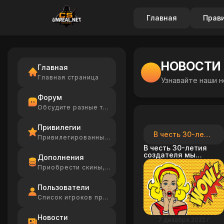
Главная
Прав
НОВОСТИ
Главная
Главная страница
Узнавайте наши 
Форум
Обсудите разные темы
Привилегии
В честь 30-летия создателя мы решили сделать скидку 30 %
Привилегированные игроки
В честь 30-летия
создателя мы
Дополнения
решили сделать
Приобрести скины, Ammo
скидку 30 % на все
платные услуги на
нашем сайте
Пользователи
Список игроков проекта
Новости
7 декабря 2022 г