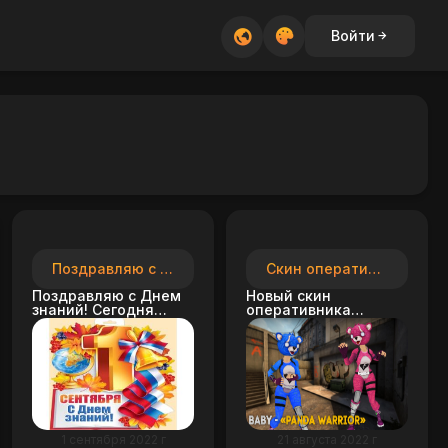
Войти
Поздравляю с Днем знаний!
Скин оперативника - «Panda Girl»
Поздравляю с Днем
Новый скин
знаний! Сегодня
оперативника
идеальный день,
«Panda Girl» на
чтобы пожелать
сервере ЯМАЙКА,
всем учащимся
ПОСЕТИТЬ СТОИТ.
успехов в новом
учебном году.
1 сентября 2022 г
21 августа 2022 г