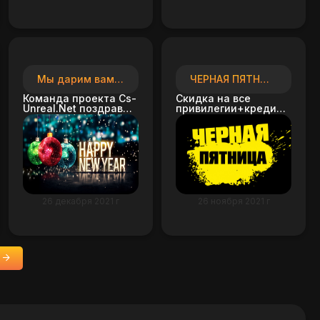
Мы дарим вам скидку
ЧЕРНАЯ ПЯТНИЦА
Команда проекта Cs-
Скидка на все
Unreal.Net поздравляет
привилегии+кредиты
всех с наступающим
15%
новым 2022 годом,
пусть хорошее
случается, приходят
чудеса и мечты все
исполняются
26 декабря 2021 г
26 ноября 2021 г
»
Вперед