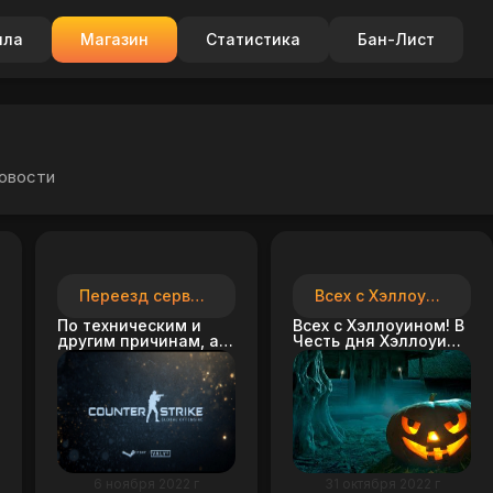
ила
Магазин
Статистика
Бан-Лист
новости
Переезд сервера CS:GO AWP 2
Всех с Хэллоуином!!
По техническим и
Всех с Хэллоуином! В
другим причинам, а
Честь дня Хэллоуина
так же в целях
скидка на все услуги
повышения качества
15%
сервиса по защиты
от ddos атак,
принято решение
перенести
физический сервер
на локацию
6 ноября 2022 г
31 октября 2022 г