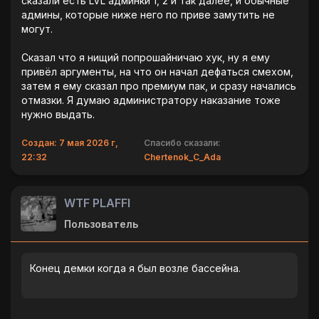
сказали есть LVL админки 1, 2 и так далее, и обычные
админы, которые ниже него по приве замутить не
могут.
Сказал что я нищий попрошайничаю хук, ну я ему
привёл аргументы, на что он начал дефаться смехом,
затем я ему сказал про премиум пак, и сразу начались
отмазки. Я думаю администратору наказание тоже
нужно выдать.
Создан: 7 мая 2026 г,
Спасибо сказали:
22:32
Chertenok_C_Ada
WTF PLAFFI
Пользователь
Конец демки когда я был возле бассейна.