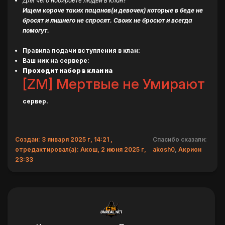
Для чего набираете людей в клан?
Ищем короче таких пацанов(и девочек) которые в беде не
бросят и лишнего не спросят. Своих не бросют и всегда
помогут.
Правила подачи вступления в клан:
Ваш ник на сервере:
Проходит набор в клан на
[ZM] Мертвые не Умирают
сервер.
Создан: 3 января 2025 г, 14:21 ,
Спасибо сказали:
отредактировал(а): Акош, 2 июня 2025 г,
akosh0
,
Акрион
23:33