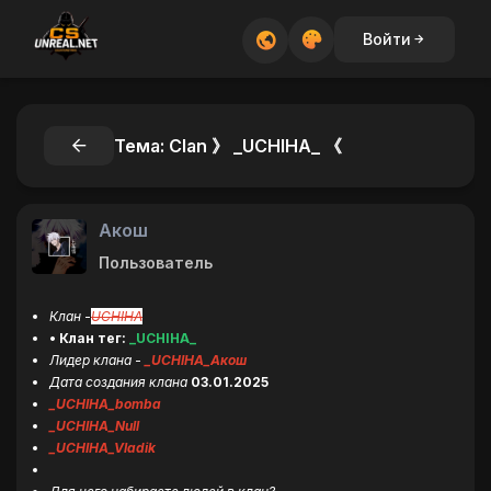
Войти
Тема: Clan 》 _UCHIHA_ 《
Акош
Пользователь
Клан
-
UCHIHA
• Клан тег:
_UCHIHA_
Лидер клана
-
_UCHIHA_Акош
Дата создания клана
03.01.2025
_UCHIHA_bomba
_UCHIHA_Null
_UCHIHA_Vladik