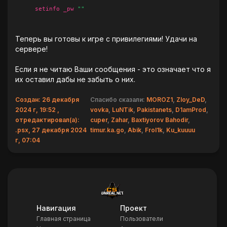
setinfo _pw
""
Теперь вы готовы к игре с привилегиями! Удачи на
сервере!
Если я не читаю Ваши сообщения - это означает что я
их оставил дабы не забыть о них.
Создан: 26 декабря
Спасибо сказали:
MOROZ1
,
Zloy_DeD
,
2024 г, 19:52 ,
vovka
,
LuNTik
,
Pakistanets
,
D1amProd
,
отредактировал(а):
cuper
,
Zahar
,
Baxtiyorov Bahodir
,
.psx, 27 декабря 2024
timur.ka.go
,
Abik
,
Frol1k
,
Ku_kuuuu
г, 07:04
Навигация
Проект
Главная страница
Пользователи