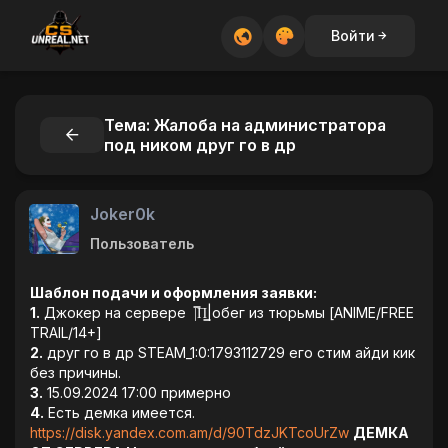
Войти
Тема: Жалоба на администратора
под ником друг го в др
Joker0k
Пользователь
Шаблон подачи и оформления заявки:
1.
Джокер на сервере |̿П͇|обег из тюрьмы [ANIME/FREE
TRAIL/14+]
2.
друг го в др STEAM_1:0:1793112729 его стим айди кик
без причины.
3.
15.09.2024 17:00 примерно
4.
Есть демка имеется.
https://disk.yandex.com.am/d/90TdzJKTcoUrZw
ДЕМКА