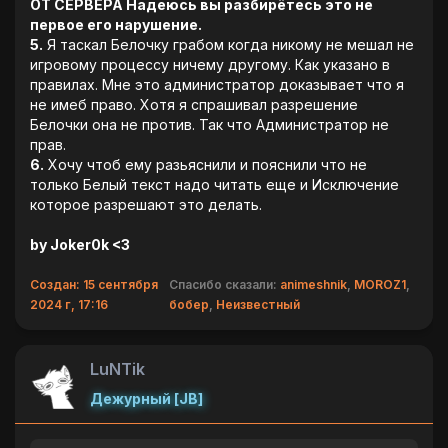
ОТ СЕРВЕРА Надеюсь вы разбирётесь это не
первое его нарушение.
5.
Я таскал Белочку грабом когда никому не мешал не
игровому процессу ничему другому. Как указано в
правилах. Мне это администратор доказывает что я
не имеб право. Хотя я спрашивал разрешение
Белочки она не против. Так что Администратор не
прав.
6.
Хочу чтоб ему разьяснили и пояснили что не
только Белый текст надо читать еще и Исключение
которое разрешают это делать.
by Joker0k <3
Создан: 15 сентября
Спасибо сказали:
animeshnik
,
MOROZ1
,
2024 г, 17:16
бобер
,
Неизвестный
LuNTik
Дежурный [JB]