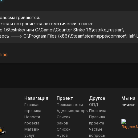
 рассматриваются.
ется и сохраняется автоматически в папке:
 1.6\cstrike\ или C:\Games\Counter Strike 1.6\cstrike_russian\
десь ---> C:\Program Files (x86)\Steam\steamapps\common\Half-Li
1:00
Навигация
Проект
Другое
Мы на
связи:
Главная
Пользователи
ОПД
страница
Администраторы
Политика
Новости
Список
Правила
проекта
банов
проекта
Магазин
Список
Частые
услуг
мутов
вопросы