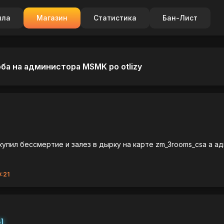
ила
Магазин
Статистика
Бан-Лист
ба на администора MSMK po otlizy
купил бессмертие и залез в дырку на карте zm_3rooms_csa а а
:21
]