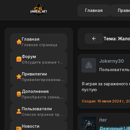
Главная
Прав
Тема: Жало
Главная
Главная страница
Форум
Jokerny30
Обсудите разные темы
Пользователь
Привилегии
Привилегированные игроки
Я играя за зараженого 
пустую
Дополнения
Приобрести скины, Ammo
Создан: 10 июня 2024 г, 20
Пользователи
Список игроков проекта
iter
Новости
Дежурный [JB