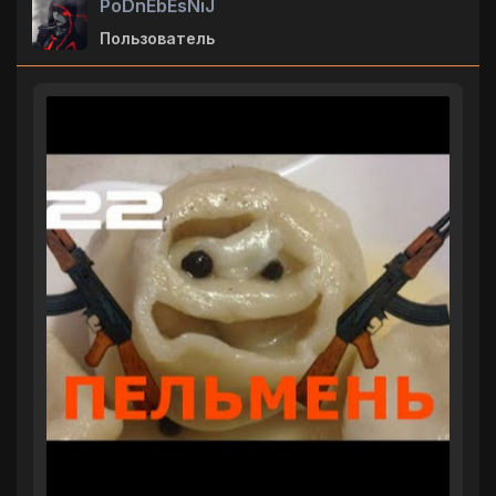
PoDnEbEsNiJ
Пользователь