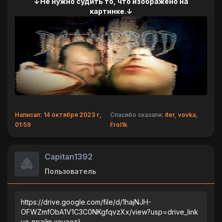
↓Не нужно судить то, что изображено на
картинке.↓
Написал: 14 октября 2023 г,
Спасибо сказали:
iter
,
vovka
,
01:59
Frol1k
Capitan1392
Пользователь
https://drive.google.com/file/d/1hajNJH-
OFWZmfObA1V1C3C0NKgfqvzXx/view?usp=drive_link
на драйв качает)