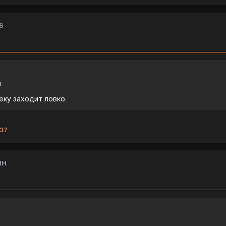
s
й
еку заходит ловко.
:37
ин