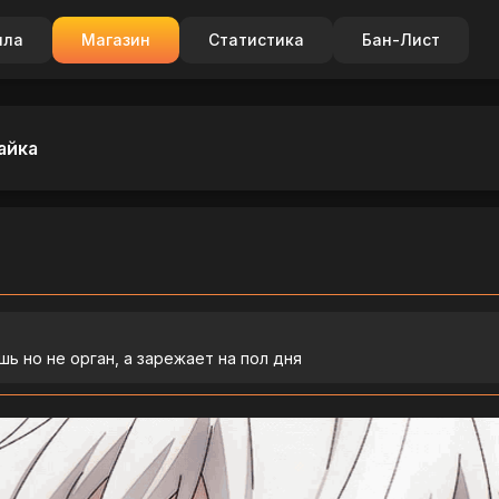
ила
Магазин
Статистика
Бан-Лист
айка
шь но не орган, а зарежает на пол дня