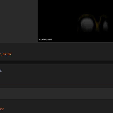
г, 02:07
s
:27