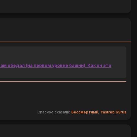
м обедал (на первом уровне башни). Как он это
Спасибо сказали:
Бессмертный
,
Yastreb 63rus