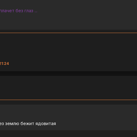
лачет без глаз ...
21:24
ез землю бежит ядовитая