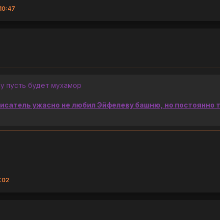
10:47
Ну пусть будет мухамор
исатель ужасно не любил Эйфелеву башню, но постоянно та
:02