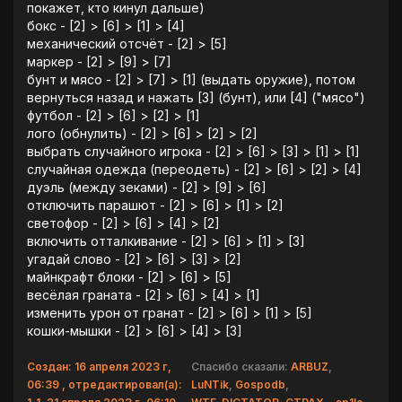
покажет, кто кинул дальше)
бокс - [2] > [6] > [1] > [4]
механический отсчёт - [2] > [5]
маркер - [2] > [9] > [7]
бунт и мясо - [2] > [7] > [1] (выдать оружие), потом
вернуться назад и нажать [3] (бунт), или [4] ("мясо")
футбол - [2] > [6] > [2] > [1]
лого (обнулить) - [2] > [6] > [2] > [2]
выбрать случайного игрока - [2] > [6] > [3] > [1] > [1]
случайная одежда (переодеть) - [2] > [6] > [2] > [4]
дуэль (между зеками) - [2] > [9] > [6]
отключить парашют - [2] > [6] > [1] > [2]
светофор - [2] > [6] > [4] > [2]
включить отталкивание - [2] > [6] > [1] > [3]
угадай слово - [2] > [6] > [3] > [2]
майнкрафт блоки - [2] > [6] > [5]
весёлая граната - [2] > [6] > [4] > [1]
изменить урон от гранат - [2] > [6] > [1] > [5]
кошки-мышки - [2] > [6] > [4] > [3]
Создан: 16 апреля 2023 г,
Спасибо сказали:
ARBUZ
,
06:39 , отредактировал(а):
LuNTik
,
Gospodb
,