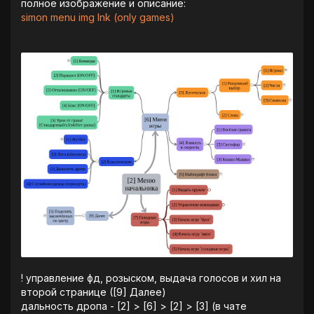
полное изображение и описание:
simon menu img lnk (only games)
! управление фд, розыском, выдача голосов и хил на
второй странице ([9] Далее)
дальность дропа - [2] > [6] > [2] > [3] (в чате