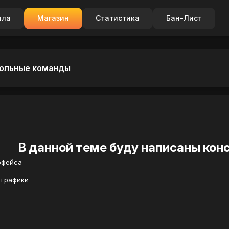
ила
Магазин
Статистика
Бан-Лист
сольные команды
В данной теме буду написаны кон
рфейса
 графики