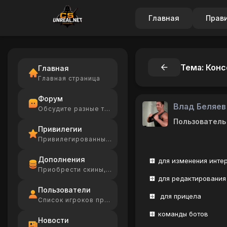
Главная
Прав
Тема: Кон
Главная
Главная страница
Форум
Влад Беляев
Обсудите разные темы
Пользователь
Привилегии
Привилегированные игроки
Дополнения
для изменения инте
Приобрести скины, Ammo
для редактирования
Пользователи
для прицела
Список игроков проекта
команды ботов
Новости