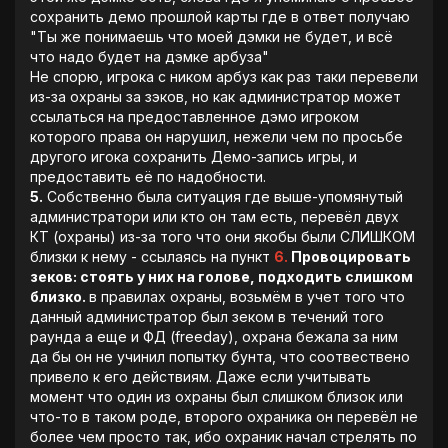
сохранить демо прошлой карты где в ответ получаю
"Ты же понимаешь что моей дэмки не будет, и всё
что надо будет на дэмке арбуза"
Не спорю, игрока с ником арбуз как раз таки перевели
из-за охраны за зэков, но как администратор может
ссылаться на предоставленное дэмо игроком
которого права он нарушил, нежели чем по просьбе
другого игока сохранить Демо-запись игры, и
предоставить её по надобности.
5.
Собственно была ситуация где выше-упомянутый
администратори или кто он там есть, перевёл двух
КТ (охраны) из-за того что они якобы были СЛИШКОМ
близки к нему - ссылаясь на пункт
6.
Провоцировать
зеков: стоять у них на голове, подходить слишком
близко.
в правилах охраны, возьмём в учет того что
данный администратор был зеком в течений того
раунда а еще и ФД (freeday), охрана бежала за ним
да бы он не учинил попытку бунта, что соотвествено
привело к его действиям. Даже если учитывать
момент что один из охраны был слишком близок или
что-то в таком роде, второго охраника он перевёл не
более чем просто так, ибо охраник начал стрелять по