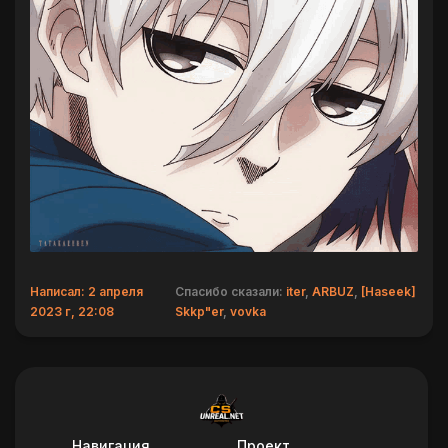
Написал: 2 апреля
Спасибо сказали:
iter
,
ARBUZ
,
[Haseek]
2023 г, 22:08
Skkp"er
,
vovka
Навигация
Проект