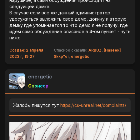
нарушние, а сами обсуждения происходят на
следуйщей дэмке.
В случае если всё же данный администратор
удосужиться выложить свое демо, докину и вторую
дэмку где упоминается то что демо я не получу, где
идём само обсуждение описаное в 4-ом пункет - чуть
ниже.
Создан: 2 апреля
Спасибо сказали:
ARBUZ
,
[Haseek]
2023 г, 19:27
Skkp"er
,
energetic
energetic
Спонсор
Жалобы пишутся тут
https://cs-unreal.net/complaints/