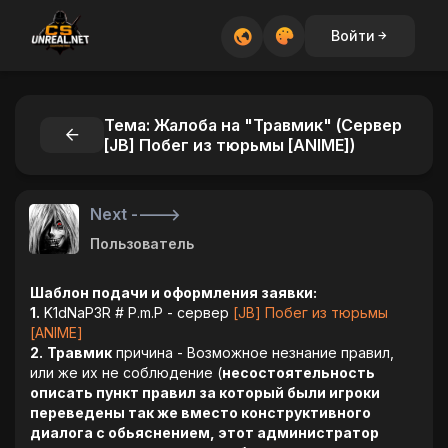
Войти
Тема: Жалоба на "Травмик" (Сервер
[JB] Побег из тюрьмы [ANIME])
Next ---->
Пользователь
Шаблон подачи и оформления заявки:
1.
K1dNaP3R # P.m.P - сервер
[JB] Побег из тюрьмы
[ANIME]
2.
Травмик
причина - Возможное незнание правил,
или же их не соблюдение (
несостоятельность
описать пункт правил за который были игроки
переведены так же вместо конструктивного
диалога с обьяснением, этот администратор