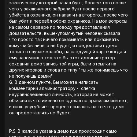
заключёному который начал бунт, боолее того после
чего у заключеного забрали бунт после первого
убийства охраника, он напал и на второго... после чего
был убит и перевёл обоих охраников. На мои вопросы
на самом сервере по поводу предоставления
доказательств, выше-упомянутый человек сказала
что просто так ничего показывать или доказывать
кому-ли бы ничего не будет, и предоставит демо
только в случае жалобы, на следуищей карте когда я
ему напомнил о том что бы этот администратор
сохранил демо запись той игры, были отсылки на
других игроков и слова по типу "ты же понимаешь что
не получишь дэмки"
6.
В данном пункте, Вы можете написать
комментарий администратору - слегка
неуравновешенная личность, которая не может
обьяснить что именно он сделал по правилам или нет,
и лишь усугубляет процесс ссылаясь на то что демо
он предоставлять не будет
P.S. В жалобе указана демо где происходит само