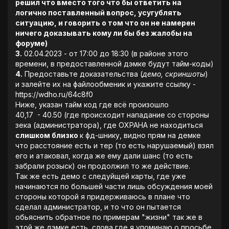
решил что вместо того что бы ответить на
логично поставленный вопрос, усугублять
ситуацию, и говорить о том что он не намерен
ничего доказывать кому ли бы без жалобы на
форуме)
3.
02.04.2023 - от 17:00 до 18:30 (в районе этого
времени, в предоставленной дэмке будут тайм-коды)
4.
Предоставьте доказательства (
демо, скриншоты
)
и залейте их на файлообменик и укажите ссылку -
https://wdho.ru/64c8f0
Ниже, указан тайм код где всё произошло
40,17 - 40.50 (где происходит нападание со стороны
зека (администратора), где ОХРАНА не находиться
слишком близко
к фд-шнику, видно прям на демке
что расстояние есть и тер (то есть нарушаемый) взял
его и атаковал, когда же ему дали шанс (то есть
забрали розыск) он продолжил то же действие.
Так же есть демо с следуйщей карты, где уже
начинаются по большей части лишь обсуждения моей
стороны которой я придерживаюсь в плане что
сделал администратор, и то что он пытается
обьяснить обратное по примерам "жизни" так же в
этой же дэмке есть, слова где я упоминаю о просьбе