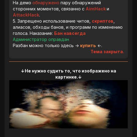
На демо
обнаружено
пару обнаружений
сторонних моментов, связанно с
AimHack
и
AttackHack
.
5. Запрещено использование читов,
скриптов
,
алиасов, обходы банов, и программ по изменению
голоса. Наказание:
Бан навсегда
Администратор оправдан
Разбан можно только здесь ->
купить
<-.
Тема закрыта.
↓Не нужно судить то, что изображено на
картинке.↓