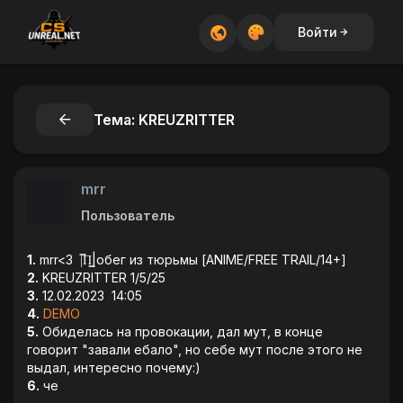
Войти
Тема: KREUZRITTER
mrr
Пользователь
1.
mrr<3 |̿П͇|обег из тюрьмы [ANIME/FREE TRAIL/14+]
2.
KREUZRITTER 1/5/25
3.
12.02.2023 14:05
4.
DEMO
5.
Обиделась на провокации, дал мут, в конце
говорит "завали ебало", но себе мут после этого не
выдал, интересно почему:)
6.
че