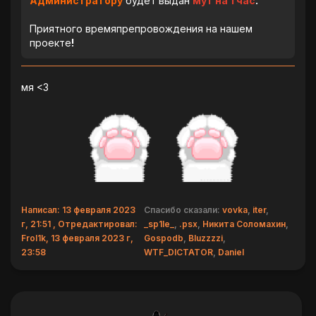
Администратору
будет выдан
мут на 1 час
.
Приятного времяпрепровождения на нашем
проекте
!
мя <3
Написал: 13 февраля 2023
Спасибо сказали:
vovka
,
iter
,
г, 21:51 , Отредактировал:
_sp1le_
,
.psx
,
Никита Соломахин
,
Frol1k, 13 февраля 2023 г,
Gospodb
,
Bluzzzzi
,
23:58
WTF_DICTATOR
,
Daniel