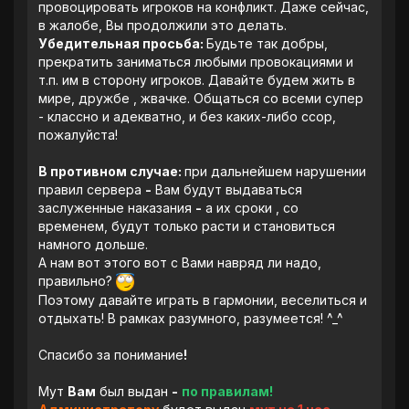
провоцировать игроков на конфликт. Даже сейчас,
в жалобе, Вы продолжили это делать.
Убедительная просьба:
Будьте так добры,
прекратить заниматься любыми провокациями и
т.п. им в сторону игроков. Давайте будем жить в
мире, дружбе , жвачке. Общаться со всеми супер
- классно и адекватно, и без каких-либо ссор,
пожалуйста!
В противном случае:
при дальнейшем нарушении
правил сервера
-
Вам будут выдаваться
заслуженные наказания
-
а их сроки , со
временем, будут только расти и становиться
намного дольше.
А нам вот этого вот с Вами навряд ли надо,
правильно?
Поэтому давайте играть в гармонии, веселиться и
отдыхать! В рамках разумного, разумеется! ^_^
Спасибо за понимание
!
Мут
Вам
был выдан
-
по правилам!