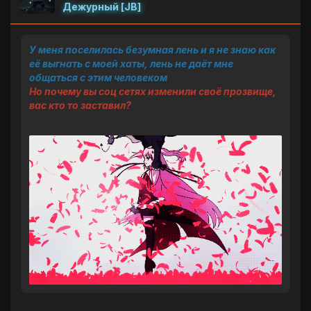
Дежурный [JB]
У меня поселилась безумная лень и я не знаю как
её выгнать с моей хаты, лень не даёт мне
общаться с этим человеком
Но почему вы соц сетях изменили своё прозвище,
вас кто то заставил?