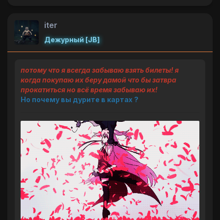
iter
Дежурный [JB]
потому что я всегда забываю взять билеты! я
когда покупаю их беру дамой что бы затвра
прокатиться но всё время забываю их!
Но почему вы дурите в картах ?