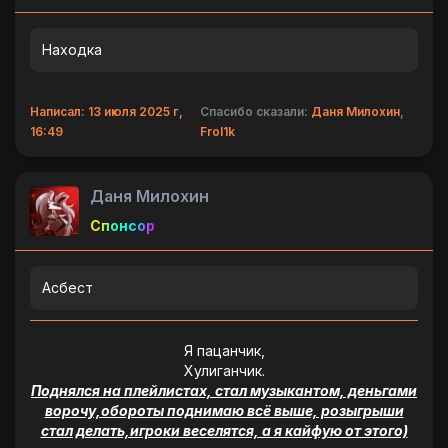
Находка
Написал: 13 июля 2025 г,
Спасибо сказали:
Даня Милохин
,
16:49
Frol1k
Даня Милохин
Спонсор
Асбест
Я пацанчик,
Хулиганчик.
Поднялся на плейлистах, стал музыкантом, деньгами
ворочу,обороты поднимаю всё выше, розыгрыши
стал делать,игроки веселятся, а я кайфую от этого)