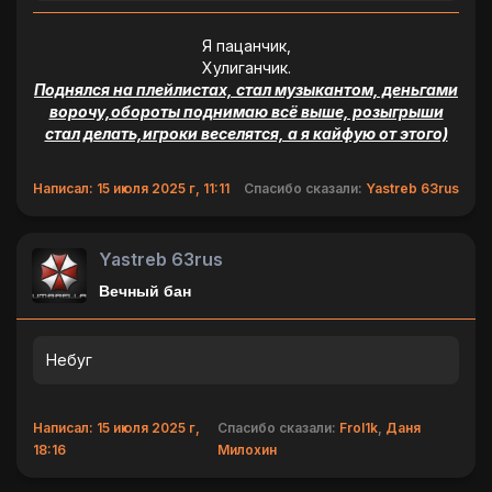
Я пацанчик,
Хулиганчик.
Поднялся на плейлистах, стал музыкантом, деньгами
ворочу,обороты поднимаю всё выше, розыгрыши
стал делать,игроки веселятся, а я кайфую от этого)
Написал: 15 июля 2025 г, 11:11
Спасибо сказали:
Yastreb 63rus
Yastreb 63rus
Вечный бан
Небуг
Написал: 15 июля 2025 г,
Спасибо сказали:
Frol1k
,
Даня
18:16
Милохин