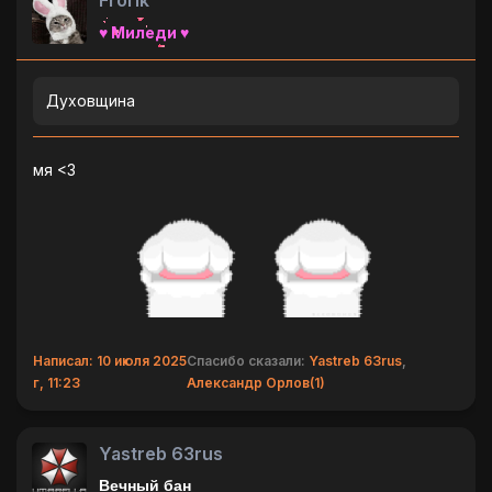
Frol1k
♥ Миледи ♥
Духовщина
мя <3
Написал: 10 июля 2025
Спасибо сказали:
Yastreb 63rus
,
г, 11:23
Александр Орлов(1)
Yastreb 63rus
Вечный бан