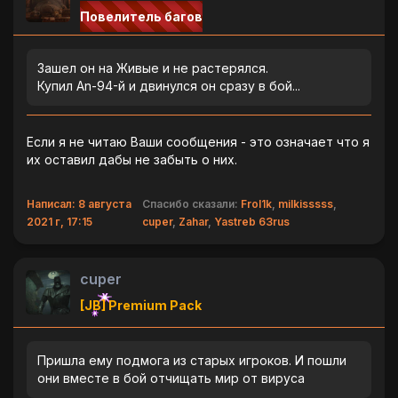
Повелитель багов
Зашел он на Живые и не растерялся.
Купил An-94-й и двинулся он сразу в бой...
Если я не читаю Ваши сообщения - это означает что я
их оставил дабы не забыть о них.
Написал: 8 августа
Спасибо сказали:
Frol1k
,
milkisssss
,
2021 г, 17:15
cuper
,
Zahar
,
Yastreb 63rus
cuper
[JB] Premium Pack
Пришла ему подмога из старых игроков. И пошли
они вместе в бой отчищать мир от вируса