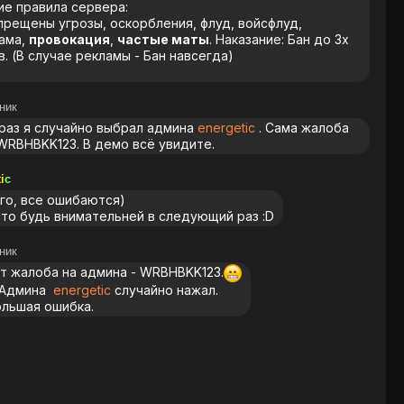
е правила сервера:
апрещены угрозы, оскорбления, флуд, войсфлуд,
ама,
провокация
,
частые маты
. Наказание: Бан до 3х
в. (В случае рекламы - Бан навсегда)
ник
раз я случайно выбрал админа
energetic
. Сама жалоба
 WRBHBKK123. В демо всё увидите.
ic
го, все ошибаются)
то будь внимательней в следующий раз :D
ник
т жалоба на админа - WRBHBKK123.
 Админа
energetic
случайно нажал.
льшая ошибка.