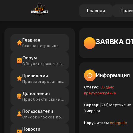
Главная
Прав
Главная
ЗАЯВКА О
Главная страница
Форум
Обсудите разные темы
Информация
Привилегии
Привилегированные игроки
Статус:
Выдано
Дополнения
предупреждение
Приобрести скины, Ammo
Сервер:
[ZM] Мертвые не
Пользователи
Умирают
Список игроков проекта
Нарушитель:
energetic
Новости