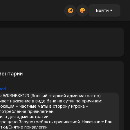
Войти
ентарии
rod
к WRBHBKK123 (бывший старший админиатратор)
чает наказание в виде бана на сутки по причинам:
окация + частные маты в сторону игрока +
потребление привилегией.
ила для администратии:
апрещено Злоупотреблять привилегией. Наказание: Бан
утки/Снятие привилегии