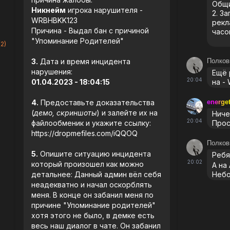
Общи
Никнейм
игрока нарушителя -
2. З
WRBHBKK123
рекл
Причина - Выдал бан с причиной
часо
"Упоминание Родителей"
2)
3.
Дата и время инцидента
Полков
нарушения:
Ещё 
20:04
01.04.2023 - 18:04:15
на -
4.
Предоставьте доказательства
energet
(
демо, скриншоты
) и залейте их на
Ниче
20:04
файлообменик и укажите ссылку:
Прос
https://dropmefiles.com/iQQOQ
Полков
5.
Опишите ситуацию инцидента
Ребя
20:02
который произошел как можно
А на
детальнее: Данный админ вёл себя
Небо
неадекватно и начал оскорблять
меня. В конце он забанил меня по
причине "Упоминание родителей"
хотя этого не было, в демке есть
весь наш диалог в чате. Он забанил