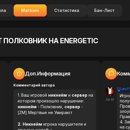
ила
Магазин
Статистика
Бан-Лист
Т ПОЛКОВНИК НА ENERGETIC
Доп.Информация
Комм
Комментарий автора
D1amP
1. Ваш игровой
никнейм
и
сервер
на
Игро
04:41
котором произошло нарушение:
полу
Пров
никнейм
- Полковник,
сервер
-
злоу
[ZM] Мертвые не Умирают
Прав
4. З
2.
Никнейм
игрока нарушителя и
на с
причина жалобы: